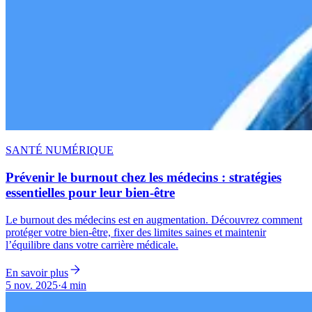
SANTÉ NUMÉRIQUE
Prévenir le burnout chez les médecins : stratégies
essentielles pour leur bien-être
Le burnout des médecins est en augmentation. Découvrez comment
protéger votre bien-être, fixer des limites saines et maintenir
l’équilibre dans votre carrière médicale.
En savoir plus
5 nov. 2025
·
4 min