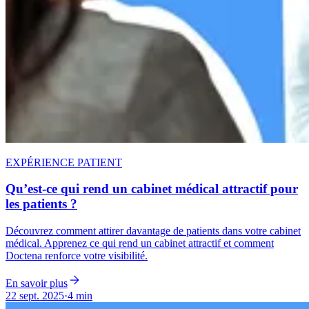
EXPÉRIENCE PATIENT
Qu’est-ce qui rend un cabinet médical attractif pour
les patients ?
Découvrez comment attirer davantage de patients dans votre cabinet
médical. Apprenez ce qui rend un cabinet attractif et comment
Doctena renforce votre visibilité.
En savoir plus
22 sept. 2025
·
4 min