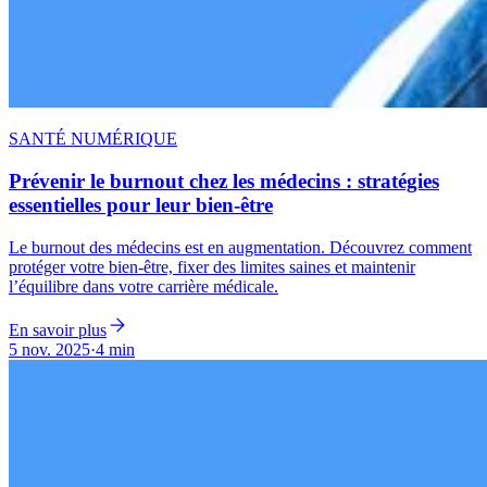
SANTÉ NUMÉRIQUE
Prévenir le burnout chez les médecins : stratégies
essentielles pour leur bien-être
Le burnout des médecins est en augmentation. Découvrez comment
protéger votre bien-être, fixer des limites saines et maintenir
l’équilibre dans votre carrière médicale.
En savoir plus
5 nov. 2025
·
4 min