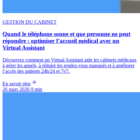
GESTION DU CABINET
Quand le téléphone sonne et que personne ne peut
répondre : optimiser l’accueil médical avec un
Virtual Assistant
Découvrez comment un Virtual Assistant aide les cabinets médicaux
à gérer les appels, à réduire les rendez-vous manqués et à améliorer
l’accès des patients 24h/24 et 7j/7.
En savoir plus
26 mars 2026
·
9 min