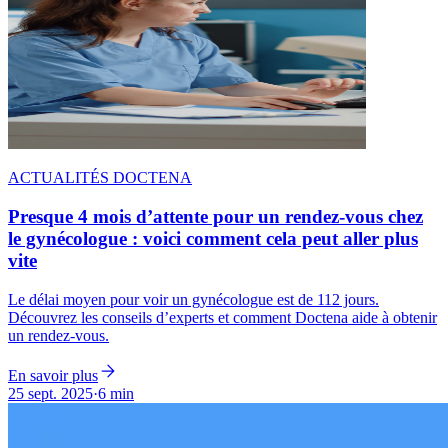
ACTUALITÉS DOCTENA
Presque 4 mois d’attente pour un rendez-vous chez
le gynécologue : voici comment cela peut aller plus
vite
Le délai moyen pour voir un gynécologue est de 112 jours.
Découvrez les conseils d’experts et comment Doctena aide à obtenir
un rendez-vous.
En savoir plus
25 sept. 2025
·
6 min