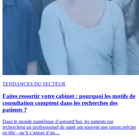
TENDANCES DU SECTEUR
Faites ressortir votre cabinet : pourquoi les motifs de
consultation comptent dans les recherches des
patients ?
Dans le monde numérique d’aujourd’hui, les patients qui
recherchent un professionnel de santé ont souvent une raison précise
en tête - qu’il s’agisse d’un…