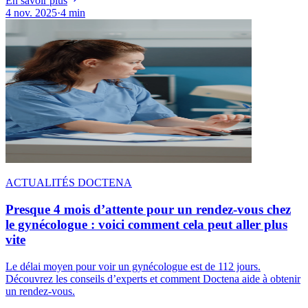
En savoir plus
4 nov. 2025
·
4 min
ACTUALITÉS DOCTENA
Presque 4 mois d’attente pour un rendez-vous chez
le gynécologue : voici comment cela peut aller plus
vite
Le délai moyen pour voir un gynécologue est de 112 jours.
Découvrez les conseils d’experts et comment Doctena aide à obtenir
un rendez-vous.