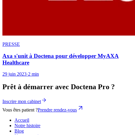
PRESSE
Axa s'unit à Doctena pour développer MyAXA
Healthcare
29 juin 2023
·
2 min
Prêt à démarrer avec Doctena Pro ?
Inscrire mon cabinet
Vous êtes patient ?
Prendre rendez-vous
Accueil
Notre histoire
Blog