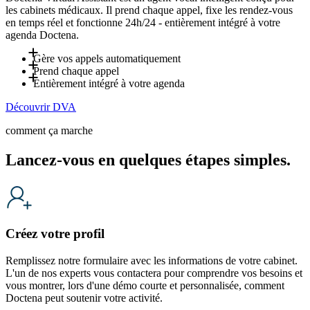
les cabinets médicaux. Il prend chaque appel, fixe les rendez-vous
en temps réel et fonctionne 24h/24 - entièrement intégré à votre
agenda Doctena.
Gère vos appels automatiquement
Prend chaque appel
Jusqu'à 80 % des appels entrants sont gérés par DVA - y
Entièrement intégré à votre agenda
compris les soirs, week-ends et jours fériés. Votre équipe
DVA répond aux appels entrants et inscrit directement les
Découvrir DVA
n'intervient que lorsqu'un humain est réellement nécessaire,
rendez-vous dans votre agenda en temps réel. Il gère
DVA est entièrement intégré à votre agenda Doctena et suit
libérant votre secrétariat pour les patients en cabinet.
également les questions fréquentes - horaires d'ouverture,
vos disponibilités en temps réel. Il fonctionne selon vos
comment ça marche
instructions de préparation - à partir des informations que vous
paramètres et flux de travail, garantissant que chaque
définissez, réduisant ainsi les interruptions pour votre équipe.
réservation et chaque réponse reflètent le fonctionnement de
Lancez-vous en quelques étapes simples.
votre cabinet. Il s'adapte automatiquement à la langue de
l'appelant et offre une expérience patient naturelle et
professionnelle.
Créez votre profil
Remplissez notre formulaire avec les informations de votre cabinet.
L'un de nos experts vous contactera pour comprendre vos besoins et
vous montrer, lors d'une démo courte et personnalisée, comment
Doctena peut soutenir votre activité.