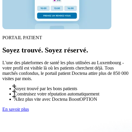
PORTAIL PATIENT
Soyez trouvé. Soyez réservé.
L'une des plateformes de santé les plus utilisées au Luxembourg -
votre profil est visible là où les patients cherchent déjà. Tous
marchés confondus, le portail patient Doctena attire plus de 850 000
visites par mois.
Soyez trouvé par les bons patients
Construisez votre réputation automatiquement
Les patients vous recherchent par spécialité, par lieu et par
Allez plus vite avec Doctena Boost
OPTION
langue - sur Doctena ou directement via un widget de
Après chaque visite, les patients peuvent laisser un avis sur
En savoir plus
réservation sur votre site. Aucun compte requis pour réserver.
votre profil Doctena. Les avis améliorent votre visibilité dans
Doctena Boost est une option facultative gérée par l'équipe
Les annulations de dernière minute sont automatiquement
les résultats Doctena et sur Google. Plus vous avez de
marketing de Doctena. Bénéficiez d'un plan de visibilité
reproposées aux patients proches qui cherchent « disponible
réservations, plus votre profil se renforce - sans effort
personnalisé incluant promotion sur les réseaux sociaux,
aujourd'hui ».
supplémentaire de votre part.
création de site web et optimisation du profil Doctena.
Demandez les détails à votre Account Manager.