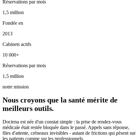
Réservations par mois
1,5 million
1,5 million
Fondée en
2013
Cabinets actifs
10 000+
10 000+
Réservations par mois
1,5 million
1,5 million
notre mission
Nous croyons que la santé mérite de
meilleurs outils.
Doctena est née d'un constat simple : la prise de rendez-vous
médicale était restée bloquée dans le passé. Appels sans réponse,
files d'attente, créneaux invisibles - autant de frictions qui pèsent sur
les patients comme sur les professionnels.