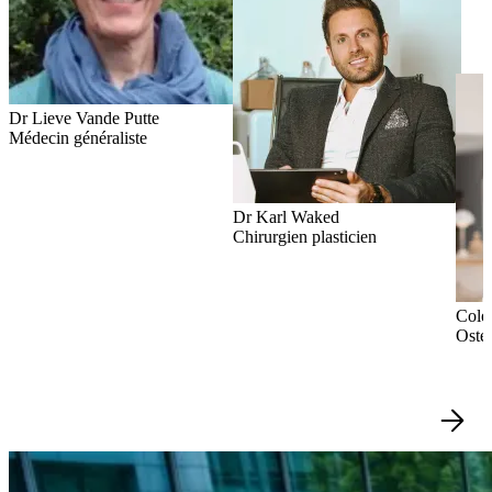
Dr Lieve Vande Putte
Médecin généraliste
Dr Karl Waked
Chirurgien plasticien
Colet
Osté