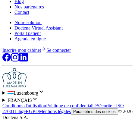
Blog
Nos partenaires
Contact
Notre solution
Doctena Virtual Assistant
Portail patient
Agenda en ligne
Inscrire mon cabinet
Se connecter
Luxembourg
FRANÇAIS
Conditions d'utilisation
Politique de confidentialité
Sécurité · ISO
27001
Litige
RGPD
Mentions légales
© 2026
Paramètres des cookies
Doctena S.A.