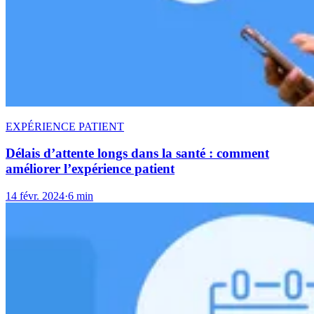
EXPÉRIENCE PATIENT
Délais d’attente longs dans la santé : comment
améliorer l’expérience patient
14 févr. 2024
·
6 min