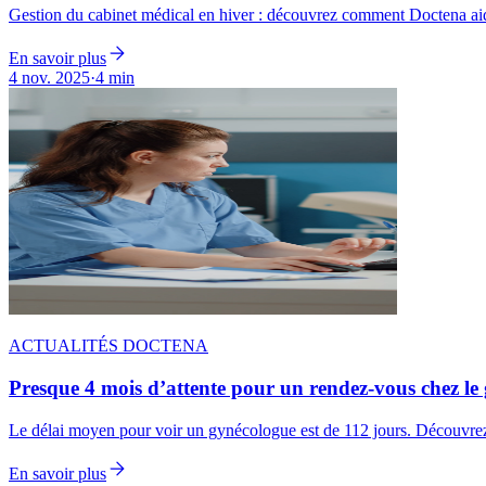
Gestion du cabinet médical en hiver : découvrez comment Doctena aide le
En savoir plus
4 nov. 2025
·
4 min
ACTUALITÉS DOCTENA
Presque 4 mois d’attente pour un rendez-vous chez le 
Le délai moyen pour voir un gynécologue est de 112 jours. Découvrez
En savoir plus