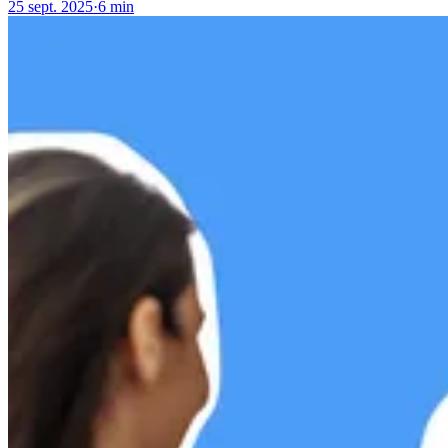
25 sept. 2025
·
6 min