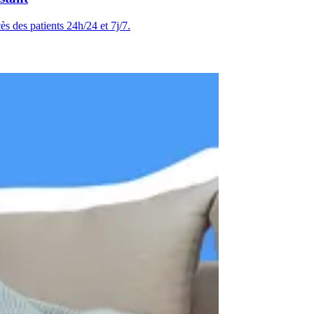
s des patients 24h/24 et 7j/7.