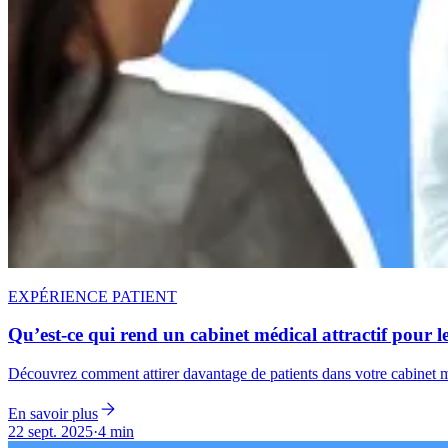
EXPÉRIENCE PATIENT
Qu’est-ce qui rend un cabinet médical attractif pour le
Découvrez comment attirer davantage de patients dans votre cabinet mé
En savoir plus
22 sept. 2025
·
4 min