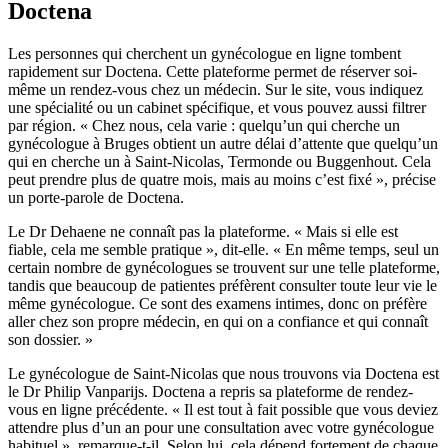
Doctena
Les personnes qui cherchent un gynécologue en ligne tombent
rapidement sur Doctena. Cette plateforme permet de réserver soi-
même un rendez-vous chez un médecin. Sur le site, vous indiquez
une spécialité ou un cabinet spécifique, et vous pouvez aussi filtrer
par région. « Chez nous, cela varie : quelqu’un qui cherche un
gynécologue à Bruges obtient un autre délai d’attente que quelqu’un
qui en cherche un à Saint-Nicolas, Termonde ou Buggenhout. Cela
peut prendre plus de quatre mois, mais au moins c’est fixé », précise
un porte-parole de Doctena.
Le Dr Dehaene ne connaît pas la plateforme. « Mais si elle est
fiable, cela me semble pratique », dit-elle. « En même temps, seul un
certain nombre de gynécologues se trouvent sur une telle plateforme,
tandis que beaucoup de patientes préfèrent consulter toute leur vie le
même gynécologue. Ce sont des examens intimes, donc on préfère
aller chez son propre médecin, en qui on a confiance et qui connaît
son dossier. »
Le gynécologue de Saint-Nicolas que nous trouvons via Doctena est
le Dr Philip Vanparijs. Doctena a repris sa plateforme de rendez-
vous en ligne précédente. « Il est tout à fait possible que vous deviez
attendre plus d’un an pour une consultation avec votre gynécologue
habituel », remarque-t-il. Selon lui, cela dépend fortement de chaque