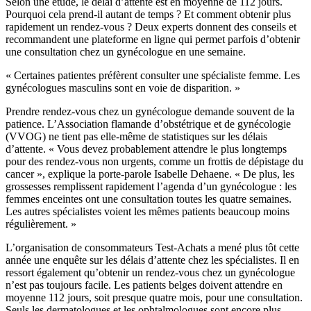
Selon une étude, le délai d’attente est en moyenne de 112 jours.
Pourquoi cela prend-il autant de temps ? Et comment obtenir plus
rapidement un rendez-vous ? Deux experts donnent des conseils et
recommandent une plateforme en ligne qui permet parfois d’obtenir
une consultation chez un gynécologue en une semaine.
« Certaines patientes préfèrent consulter une spécialiste femme. Les
gynécologues masculins sont en voie de disparition. »
Prendre rendez-vous chez un gynécologue demande souvent de la
patience. L’Association flamande d’obstétrique et de gynécologie
(VVOG) ne tient pas elle-même de statistiques sur les délais
d’attente. « Vous devez probablement attendre le plus longtemps
pour des rendez-vous non urgents, comme un frottis de dépistage du
cancer », explique la porte-parole Isabelle Dehaene. « De plus, les
grossesses remplissent rapidement l’agenda d’un gynécologue : les
femmes enceintes ont une consultation toutes les quatre semaines.
Les autres spécialistes voient les mêmes patients beaucoup moins
régulièrement. »
L’organisation de consommateurs Test-Achats a mené plus tôt cette
année une enquête sur les délais d’attente chez les spécialistes. Il en
ressort également qu’obtenir un rendez-vous chez un gynécologue
n’est pas toujours facile. Les patients belges doivent attendre en
moyenne 112 jours, soit presque quatre mois, pour une consultation.
Seuls les dermatologues et les ophtalmologues sont encore plus