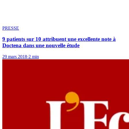
PRESSE
9 patients sur 10 attribuent une excellente note à
Doctena dans une nouvelle étude
29 mars 2018
·
2 min