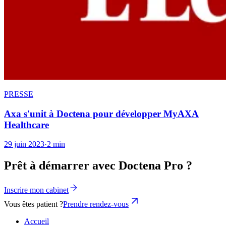
PRESSE
Axa s'unit à Doctena pour développer MyAXA
Healthcare
29 juin 2023
·
2 min
Prêt à démarrer avec Doctena Pro ?
Inscrire mon cabinet
Vous êtes patient ?
Prendre rendez-vous
Accueil