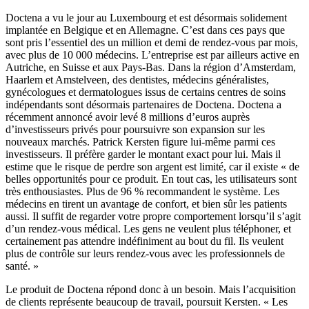
Doctena a vu le jour au Luxembourg et est désormais solidement
implantée en Belgique et en Allemagne. C’est dans ces pays que
sont pris l’essentiel des un million et demi de rendez-vous par mois,
avec plus de 10 000 médecins. L’entreprise est par ailleurs active en
Autriche, en Suisse et aux Pays-Bas. Dans la région d’Amsterdam,
Haarlem et Amstelveen, des dentistes, médecins généralistes,
gynécologues et dermatologues issus de certains centres de soins
indépendants sont désormais partenaires de Doctena. Doctena a
récemment annoncé avoir levé 8 millions d’euros auprès
d’investisseurs privés pour poursuivre son expansion sur les
nouveaux marchés. Patrick Kersten figure lui-même parmi ces
investisseurs. Il préfère garder le montant exact pour lui. Mais il
estime que le risque de perdre son argent est limité, car il existe « de
belles opportunités pour ce produit. En tout cas, les utilisateurs sont
très enthousiastes. Plus de 96 % recommandent le système. Les
médecins en tirent un avantage de confort, et bien sûr les patients
aussi. Il suffit de regarder votre propre comportement lorsqu’il s’agit
d’un rendez-vous médical. Les gens ne veulent plus téléphoner, et
certainement pas attendre indéfiniment au bout du fil. Ils veulent
plus de contrôle sur leurs rendez-vous avec les professionnels de
santé. »
Le produit de Doctena répond donc à un besoin. Mais l’acquisition
de clients représente beaucoup de travail, poursuit Kersten. « Les