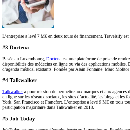
L’entreprise a levé 7 M€ en deux tours de financement. Travelsify e
#3 Doctena
Basée au Luxembourg,
Doctena
est une plateforme de prise de rendez
disponibilités des médecins en ligne ou via des applications mobiles. 
d’agenda médical existants. Fondée par Alain Fontaine, Marc Molitor et
#4 Talkwalker
Talkwalker
a pour mission de permettre aux marques et aux agences d’o
en ligne sur les réseaux sociaux, les sites d’actualité, les blogs et
York, San Francisco et Francfort. L’entreprise a levé 9 M€ en trois to
participation majoritaire dans Talkwalker en 2018.
#5 Job Today
JobToday est une agence d’emploi basée au Luxembourg. Fondée par Eu