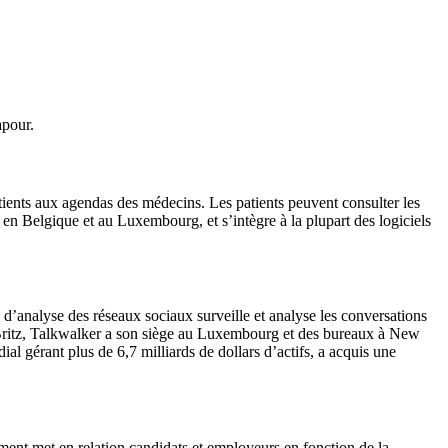
apour.
atients aux agendas des médecins. Les patients peuvent consulter les
en Belgique et au Luxembourg, et s’intègre à la plupart des logiciels
d’analyse des réseaux sociaux surveille et analyse les conversations
ut Britz, Talkwalker a son siège au Luxembourg et des bureaux à New
l gérant plus de 6,7 milliards de dollars d’actifs, a acquis une
nt met en relation candidats et employeurs en fonction de la