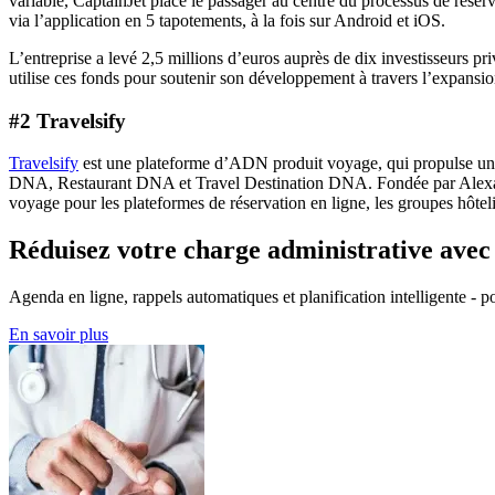
variable, CaptainJet place le passager au centre du processus de réserv
via l’application en 5 tapotements, à la fois sur Android et iOS.
L’entreprise a levé 2,5 millions d’euros auprès de dix investisseurs p
utilise ces fonds pour soutenir son développement à travers l’expansio
#2 Travelsify
Travelsify
est une plateforme d’ADN produit voyage, qui propulse une r
DNA, Restaurant DNA et Travel Destination DNA. Fondée par Alexan
voyage pour les plateformes de réservation en ligne, les groupes hôtelie
Réduisez votre charge administrative ave
Agenda en ligne, rappels automatiques et planification intelligente - po
En savoir plus