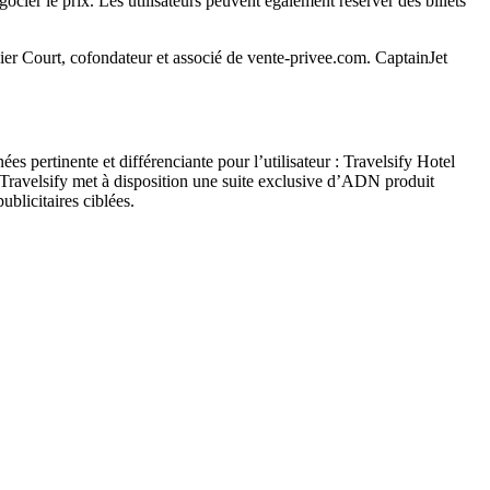
ocier le prix. Les utilisateurs peuvent également réserver des billets
vier Court, cofondateur et associé de vente-privee.com. CaptainJet
pertinente et différenciante pour l’utilisateur : Travelsify Hotel
velsify met à disposition une suite exclusive d’ADN produit
ublicitaires ciblées.