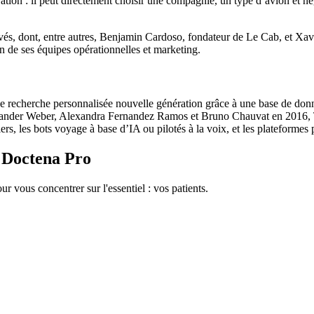
ation : il peut directement choisir une compagnie, un type d’avion et nég
rivés, dont, entre autres, Benjamin Cardoso, fondateur de Le Cab, et Xa
n de ses équipes opérationnelles et marketing.
echerche personnalisée nouvelle génération grâce à une base de données 
der Weber, Alexandra Fernandez Ramos et Bruno Chauvat en 2016, Tra
rs, les bots voyage à base d’IA ou pilotés à la voix, et les plateformes p
c Doctena Pro
ur vous concentrer sur l'essentiel : vos patients.