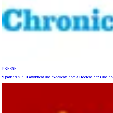
PRESSE
9 patients sur 10 attribuent une excellente note à Doctena dans une no