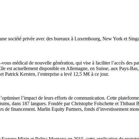
st une société privée avec des bureaux à Luxembourg, New York et Sing
-vous médical de nouvelle génération, qui vise à faciliter l’accès des p
Elle est actuellement disponible en Allemagne, en Suisse, aux Pays-Bas, 
 Patrick Kersten, l’entreprise a levé 12,5 M€ à ce jour.
ptimiser l’impact de leurs efforts de communication. Cette plateforme 
 les forums, dans 187 langues. Fondée par Christophe Folschette et Thiba
urs de financement. Marlin Equity Partners, fonds d’investissement mondia
gene Mizin et Polina Montano en 2015, cette application de recruteme