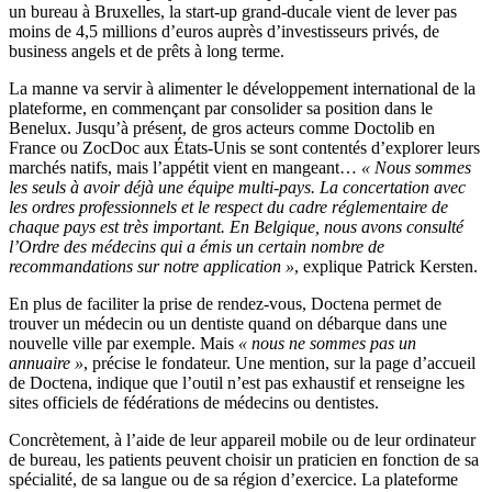
un bureau à Bruxelles, la start-up grand-ducale vient de lever pas
moins de 4,5 millions d’euros auprès d’investisseurs privés, de
business angels et de prêts à long terme.
La manne va servir à alimenter le développement international de la
plateforme, en commençant par consolider sa position dans le
Benelux. Jusqu’à présent, de gros acteurs comme Doctolib en
France ou ZocDoc aux États-Unis se sont contentés d’explorer leurs
marchés natifs, mais l’appétit vient en mangeant…
« Nous sommes
les seuls à avoir déjà une équipe multi-pays. La concertation avec
les ordres professionnels et le respect du cadre réglementaire de
chaque pays est très important. En Belgique, nous avons consulté
l’Ordre des médecins qui a émis un certain nombre de
recommandations sur notre application »
, explique Patrick Kersten.
En plus de faciliter la prise de rendez-vous, Doctena permet de
trouver un médecin ou un dentiste quand on débarque dans une
nouvelle ville par exemple. Mais
« nous ne sommes pas un
annuaire »
, précise le fondateur. Une mention, sur la page d’accueil
de Doctena, indique que l’outil n’est pas exhaustif et renseigne les
sites officiels de fédérations de médecins ou dentistes.
Concrètement, à l’aide de leur appareil mobile ou de leur ordinateur
de bureau, les patients peuvent choisir un praticien en fonction de sa
spécialité, de sa langue ou de sa région d’exercice. La plateforme