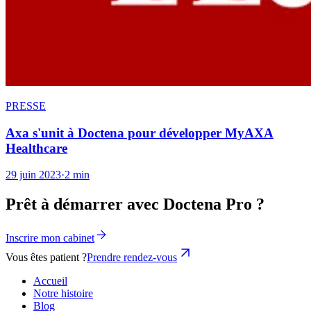
PRESSE
Axa s'unit à Doctena pour développer MyAXA
Healthcare
29 juin 2023
·
2 min
Prêt à démarrer avec Doctena Pro ?
Inscrire mon cabinet
Vous êtes patient ?
Prendre rendez-vous
Accueil
Notre histoire
Blog