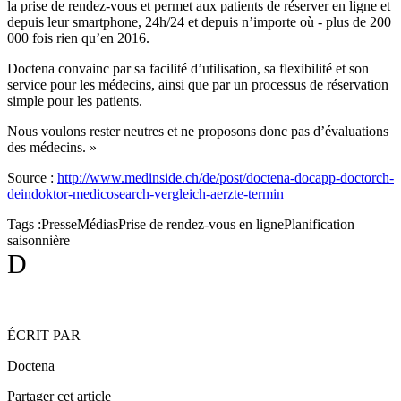
la prise de rendez-vous et permet aux patients de réserver en ligne et
depuis leur smartphone, 24h/24 et depuis n’importe où - plus de 200
000 fois rien qu’en 2016.
Doctena convainc par sa facilité d’utilisation, sa flexibilité et son
service pour les médecins, ainsi que par un processus de réservation
simple pour les patients.
Nous voulons rester neutres et ne proposons donc pas d’évaluations
des médecins. »
Source :
http://www.medinside.ch/de/post/doctena-docapp-doctorch-
deindoktor-medicosearch-vergleich-aerzte-termin
Tags :
Presse
Médias
Prise de rendez-vous en ligne
Planification
saisonnière
D
ÉCRIT PAR
Doctena
Partager cet article