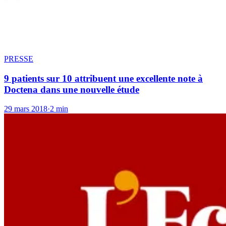
PRESSE
9 patients sur 10 attribuent une excellente note à
Doctena dans une nouvelle étude
29 mars 2018
·
2 min