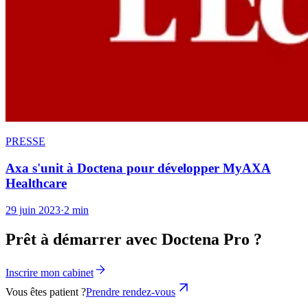
PRESSE
Axa s'unit à Doctena pour développer MyAXA
Healthcare
29 juin 2023
·
2 min
Prêt à démarrer avec Doctena Pro ?
Inscrire mon cabinet
Vous êtes patient ?
Prendre rendez-vous