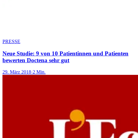
PRESSE
Neue Studie: 9 von 10 Patientinnen und Patienten
bewerten Doctena sehr gut
29. März 2018
·
2 Min.