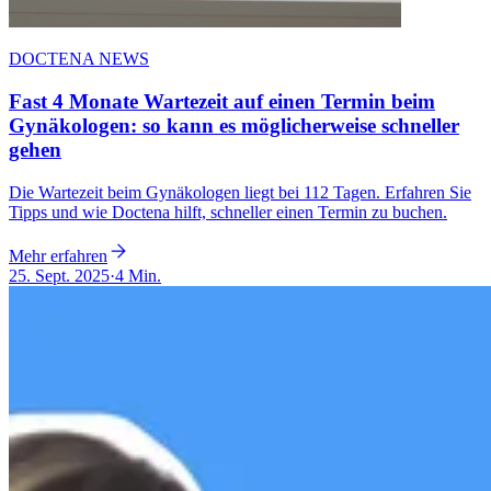
DOCTENA NEWS
Fast 4 Monate Wartezeit auf einen Termin beim
Gynäkologen: so kann es möglicherweise schneller
gehen
Die Wartezeit beim Gynäkologen liegt bei 112 Tagen. Erfahren Sie
Tipps und wie Doctena hilft, schneller einen Termin zu buchen.
Mehr erfahren
25. Sept. 2025
·
4 Min.