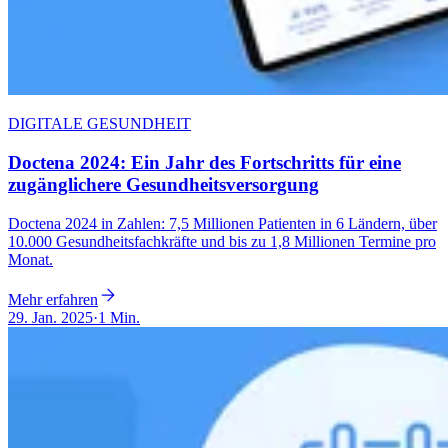
DIGITALE GESUNDHEIT
Doctena 2024: Ein Jahr des Fortschritts für eine
zugänglichere Gesundheitsversorgung
Doctena 2024 in Zahlen: 7,5 Millionen Patienten in 6 Ländern, über
10.000 Gesundheitsfachkräfte und bis zu 1,8 Millionen Termine pro
Monat.
Mehr erfahren
29. Jan. 2025
·
1 Min.