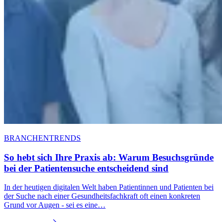
BRANCHENTRENDS
So hebt sich Ihre Praxis ab: Warum Besuchsgründe
bei der Patientensuche entscheidend sind
In der heutigen digitalen Welt haben Patientinnen und Patienten bei
der Suche nach einer Gesundheitsfachkraft oft einen konkreten
Grund vor Augen - sei es eine…