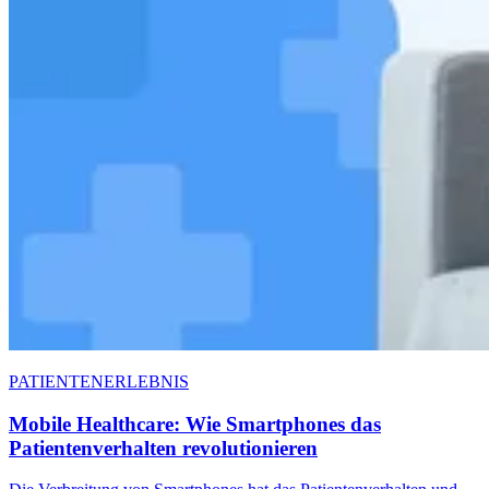
PATIENTENERLEBNIS
Mobile Healthcare: Wie Smartphones das
Patientenverhalten revolutionieren