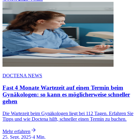
DOCTENA NEWS
Fast 4 Monate Wartezeit auf einen Termin beim
Gynäkologen: so kann es möglicherweise schneller
gehen
Die Wartezeit beim Gynäkologen liegt bei 112 Tagen. Erfahren Sie
Tipps und wie Doctena hilft, schneller einen Termin zu buchen.
Mehr erfahren
25. Sept. 2025
·
4 Min.