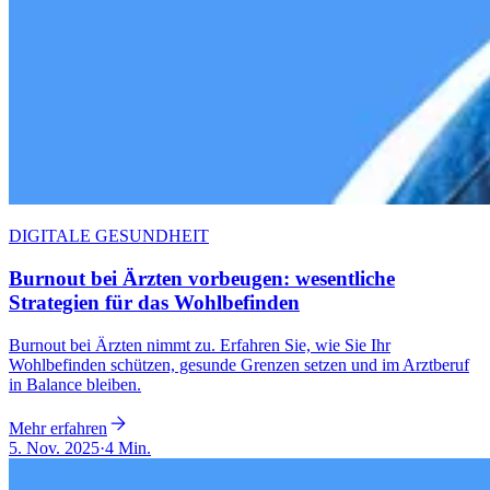
DIGITALE GESUNDHEIT
Burnout bei Ärzten vorbeugen: wesentliche
Strategien für das Wohlbefinden
Burnout bei Ärzten nimmt zu. Erfahren Sie, wie Sie Ihr
Wohlbefinden schützen, gesunde Grenzen setzen und im Arztberuf
in Balance bleiben.
Mehr erfahren
5. Nov. 2025
·
4 Min.