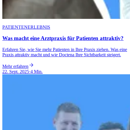
PATIENTENERLEBNIS
Was macht eine Arztpraxis für Patienten attraktiv?
Erfahren Sie, wie Sie mehr Patienten in Ihre Praxis ziehen. Was eine
Praxis attraktiv macht und wie Doctena Ihre Sichtbarkeit steigert.
Mehr erfahren
22. Sept. 2025
·
4 Min.