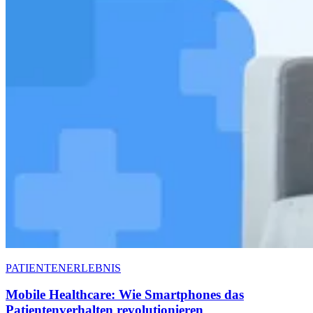
PATIENTENERLEBNIS
Mobile Healthcare: Wie Smartphones das
Patientenverhalten revolutionieren