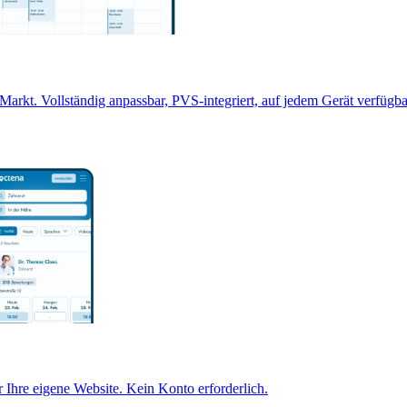
arkt. Vollständig anpassbar, PVS-integriert, auf jedem Gerät verfügba
 Ihre eigene Website. Kein Konto erforderlich.