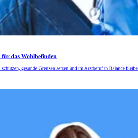
n für das Wohlbefinden
 schützen, gesunde Grenzen setzen und im Arztberuf in Balance bleibe