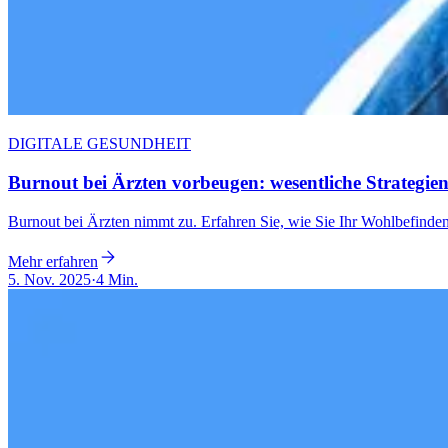
DIGITALE GESUNDHEIT
Burnout bei Ärzten vorbeugen: wesentliche Strategie
Burnout bei Ärzten nimmt zu. Erfahren Sie, wie Sie Ihr Wohlbefinden
Mehr erfahren
5. Nov. 2025
·
4 Min.