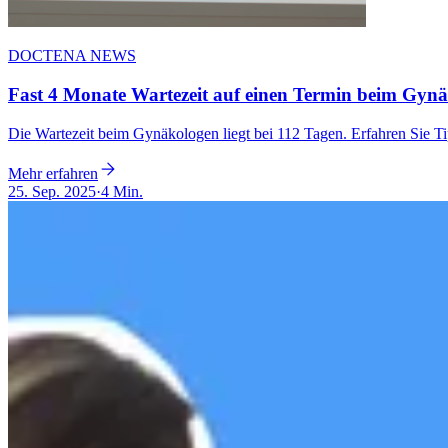
DOCTENA NEWS
Fast 4 Monate Wartezeit auf einen Termin beim Gynäk
Die Wartezeit beim Gynäkologen liegt bei 112 Tagen. Erfahren Sie Ti
Mehr erfahren
25. Sep. 2025
·
4 Min.