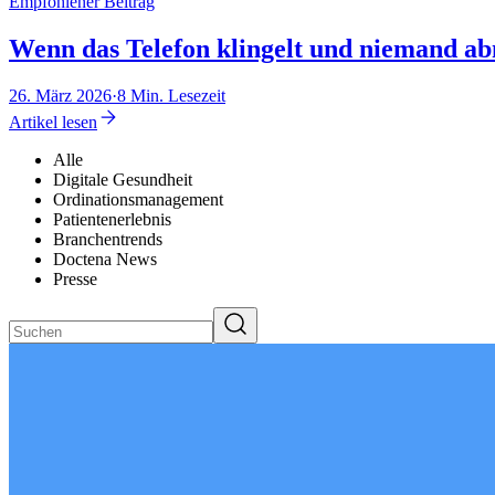
Empfohlener Beitrag
Wenn das Telefon klingelt und niemand ab
26. März 2026
·
8 Min. Lesezeit
Artikel lesen
Alle
Digitale Gesundheit
Ordinationsmanagement
Patientenerlebnis
Branchentrends
Doctena News
Presse
Suchen