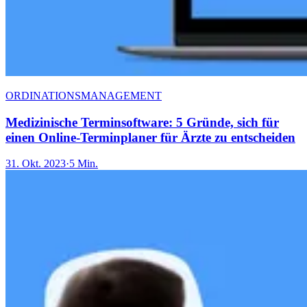
ORDINATIONSMANAGEMENT
Medizinische Terminsoftware: 5 Gründe, sich für
einen Online-Terminplaner für Ärzte zu entscheiden
31. Okt. 2023
·
5 Min.