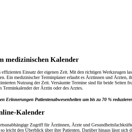
m medizinischen Kalender
 effizienten Einsatz der eigenen Zeit. Mit den richtigen Werkzeugen la
. Ein medizinischer Terminplaner erlaubt es Ärztinnen und Ärzten, ihr
imierten Nutzung der Zeit. Versäumte Termine sind für beide Seiten fr
n Terminkalender der Ärztin oder des Arztes.
chen Erinnerungen Patientenabwesenheiten um bis zu 70 % reduzier
Online-Kalender
er ortsunabhängige Zugriff für Ärztinnen, Ärzte und Gesundheitsfachkr
 so leicht den Überblick über ihre Patienten. Darüber hinaus lässt sic