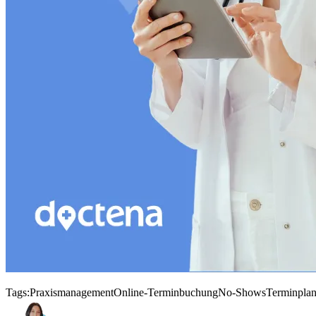
Tags:
Praxismanagement
Online-Terminbuchung
No-Shows
Terminpla