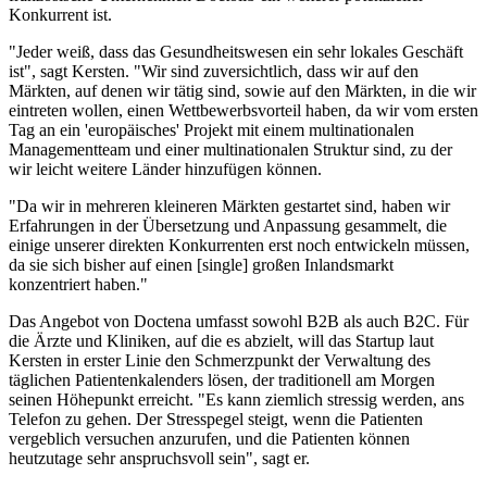
Konkurrent ist.
"Jeder weiß, dass das Gesundheitswesen ein sehr lokales Geschäft
ist", sagt Kersten. "Wir sind zuversichtlich, dass wir auf den
Märkten, auf denen wir tätig sind, sowie auf den Märkten, in die wir
eintreten wollen, einen Wettbewerbsvorteil haben, da wir vom ersten
Tag an ein 'europäisches' Projekt mit einem multinationalen
Managementteam und einer multinationalen Struktur sind, zu der
wir leicht weitere Länder hinzufügen können.
"Da wir in mehreren kleineren Märkten gestartet sind, haben wir
Erfahrungen in der Übersetzung und Anpassung gesammelt, die
einige unserer direkten Konkurrenten erst noch entwickeln müssen,
da sie sich bisher auf einen [single] großen Inlandsmarkt
konzentriert haben."
Das Angebot von Doctena umfasst sowohl B2B als auch B2C. Für
die Ärzte und Kliniken, auf die es abzielt, will das Startup laut
Kersten in erster Linie den Schmerzpunkt der Verwaltung des
täglichen Patientenkalenders lösen, der traditionell am Morgen
seinen Höhepunkt erreicht. "Es kann ziemlich stressig werden, ans
Telefon zu gehen. Der Stresspegel steigt, wenn die Patienten
vergeblich versuchen anzurufen, und die Patienten können
heutzutage sehr anspruchsvoll sein", sagt er.