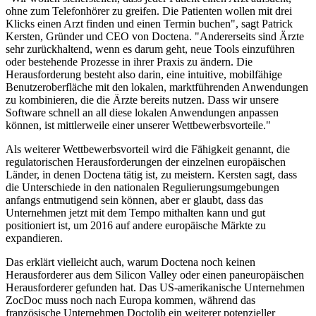
ohne zum Telefonhörer zu greifen. Die Patienten wollen mit drei
Klicks einen Arzt finden und einen Termin buchen", sagt Patrick
Kersten, Gründer und CEO von Doctena. "Andererseits sind Ärzte
sehr zurückhaltend, wenn es darum geht, neue Tools einzuführen
oder bestehende Prozesse in ihrer Praxis zu ändern. Die
Herausforderung besteht also darin, eine intuitive, mobilfähige
Benutzeroberfläche mit den lokalen, marktführenden Anwendungen
zu kombinieren, die die Ärzte bereits nutzen. Dass wir unsere
Software schnell an all diese lokalen Anwendungen anpassen
können, ist mittlerweile einer unserer Wettbewerbsvorteile."
Als weiterer Wettbewerbsvorteil wird die Fähigkeit genannt, die
regulatorischen Herausforderungen der einzelnen europäischen
Länder, in denen Doctena tätig ist, zu meistern. Kersten sagt, dass
die Unterschiede in den nationalen Regulierungsumgebungen
anfangs entmutigend sein können, aber er glaubt, dass das
Unternehmen jetzt mit dem Tempo mithalten kann und gut
positioniert ist, um 2016 auf andere europäische Märkte zu
expandieren.
Das erklärt vielleicht auch, warum Doctena noch keinen
Herausforderer aus dem Silicon Valley oder einen paneuropäischen
Herausforderer gefunden hat. Das US-amerikanische Unternehmen
ZocDoc muss noch nach Europa kommen, während das
französische Unternehmen Doctolib ein weiterer potenzieller