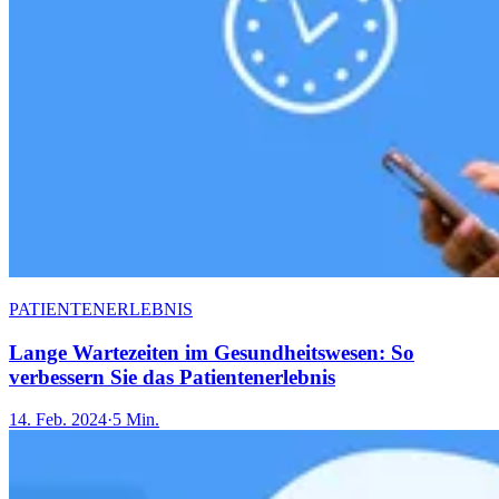
PATIENTENERLEBNIS
Lange Wartezeiten im Gesundheitswesen: So
verbessern Sie das Patientenerlebnis
14. Feb. 2024
·
5 Min.