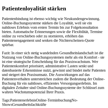
Patientenloyalität stärken
Patientenbindung ist ebenso wichtig wie Neukundengewinnung.
Online-Buchungssysteme stärken die Loyalität, weil sie ein
nahtloses Erlebnis vom ersten Termin bis zur Folgekonsultation
bieten. Automatische Erinnerungen sowie die Flexibilität, Termine
online zu verschieben oder zu stornieren, erhöhen das
Patientenengagement und senken die Nichterscheinen-Quote
spürbar.
Fazit: In einer sich stetig wandelnden Gesundheitslandschaft ist die
Nutzung von Online-Buchungssystemen mehr als ein Komfort - sie
ist eine strategische Entscheidung für das Praxiswachstum. Wer
Patientenkomfort priorisiert, administrative Lasten senkt und
datenbasierte Erkenntnisse nutzt, gewinnt und bindet mehr Patienten
und steigert den Praxisumsatz. Die Auswirkungen auf das
Patientenverhalten unterstreichen zudem die Bedeutung der Online-
Buchung für ein nahtloses, effizientes Versorgungserlebnis. Im
digitalen Zeitalter sind Online-Buchungssysteme der Schlüssel zum
wahren Wachstumspotenzial Ihrer Praxis.
Tags:
Patientenerlebnis
Online-Terminbuchung
No-
Shows
Gesundheitsfachkräfte