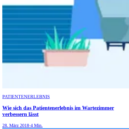
PATIENTENERLEBNIS
Wie sich das Patientenerlebnis im Wartezimmer
verbessern lässt
28. März 2018
·
4 Min.