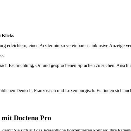
 Klicks
urg erleichtern, einen Arzttermin zu vereinbaren - inklusive Anzeige 
ks.
 nach Fachrichtung, Ort und gesprochenen Sprachen zu suchen. Anschlie
 üblichen Deutsch, Französisch und Luxemburgisch. Es finden sich auc
 mit Doctena Pro
damit Sie sich auf das Wesentliche konzentrieren können: Ihre Patient