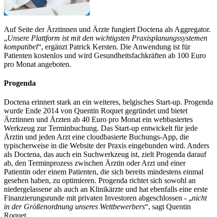
Auf Seite der Ärztinnen und Ärzte fungiert Doctena als Aggregator.
„
Unsere Plattform ist mit den wichtigsten Praxisplanungssystemen
kompatibel
“, ergänzt Patrick Kersten. Die Anwendung ist für
Patienten kostenlos und wird Gesundheitsfachkräften ab 100 Euro
pro Monat angeboten.
Progenda
Doctena erinnert stark an ein weiteres, belgisches Start-up. Progenda
wurde Ende 2014 von Quentin Roquet gegründet und bietet
Ärztinnen und Ärzten ab 40 Euro pro Monat ein webbasiertes
Werkzeug zur Terminbuchung. Das Start-up entwickelt für jede
Ärztin und jeden Arzt eine cloudbasierte Buchungs-App, die
typischerweise in die Website der Praxis eingebunden wird. Anders
als Doctena, das auch ein Suchwerkzeug ist, zielt Progenda darauf
ab, den Terminprozess zwischen Ärztin oder Arzt und einer
Patientin oder einem Patienten, die sich bereits mindestens einmal
gesehen haben, zu optimieren. Progenda richtet sich sowohl an
niedergelassene als auch an Klinikärzte und hat ebenfalls eine erste
Finanzierungsrunde mit privaten Investoren abgeschlossen - „
nicht
in der Größenordnung unseres Wettbewerbers
“, sagt Quentin
Roquet.