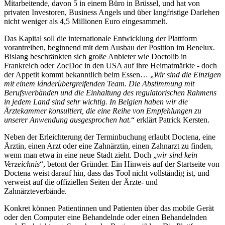
Mitarbeitende, davon 5 in einem Büro in Brüssel, und hat von
privaten Investoren, Business Angels und über langfristige Darlehen
nicht weniger als 4,5 Millionen Euro eingesammelt.
Das Kapital soll die internationale Entwicklung der Plattform
vorantreiben, beginnend mit dem Ausbau der Position im Benelux.
Bislang beschränkten sich große Anbieter wie Doctolib in
Frankreich oder ZocDoc in den USA auf ihre Heimatmärkte - doch
der Appetit kommt bekanntlich beim Essen… „
Wir sind die Einzigen
mit einem länderübergreifenden Team. Die Abstimmung mit
Berufsverbänden und die Einhaltung des regulatorischen Rahmens
in jedem Land sind sehr wichtig. In Belgien haben wir die
Ärztekammer konsultiert, die eine Reihe von Empfehlungen zu
unserer Anwendung ausgesprochen hat.
“ erklärt Patrick Kersten.
Neben der Erleichterung der Terminbuchung erlaubt Doctena, eine
Ärztin, einen Arzt oder eine Zahnärztin, einen Zahnarzt zu finden,
wenn man etwa in eine neue Stadt zieht. Doch „
wir sind kein
Verzeichnis
“, betont der Gründer. Ein Hinweis auf der Startseite von
Doctena weist darauf hin, dass das Tool nicht vollständig ist, und
verweist auf die offiziellen Seiten der Ärzte- und
Zahnärzteverbände.
Konkret können Patientinnen und Patienten über das mobile Gerät
oder den Computer eine Behandelnde oder einen Behandelnden