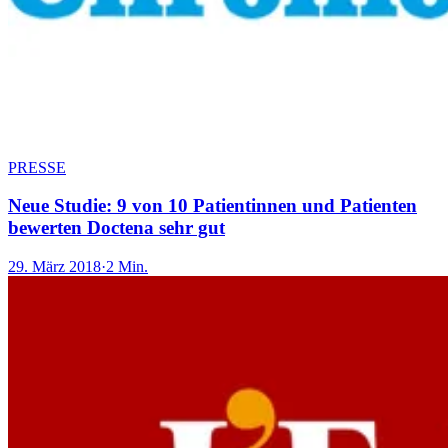
PRESSE
Neue Studie: 9 von 10 Patientinnen und Patienten
bewerten Doctena sehr gut
29. März 2018
·
2 Min.