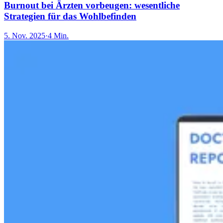
Burnout bei Ärzten vorbeugen: wesentliche
Strategien für das Wohlbefinden
5. Nov. 2025
·
4 Min.