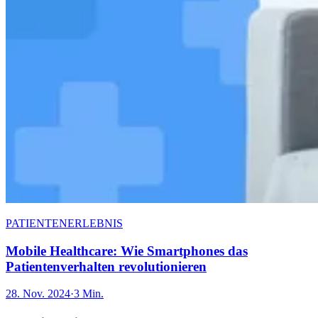
PATIENTENERLEBNIS
Mobile Healthcare: Wie Smartphones das
Patientenverhalten revolutionieren
28. Nov. 2024
·
3 Min.