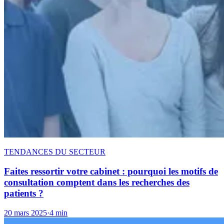
TENDANCES DU SECTEUR
Faites ressortir votre cabinet : pourquoi les motifs de
consultation comptent dans les recherches des
patients ?
20 mars 2025
·
4 min