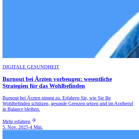
DIGITALE GESUNDHEIT
Burnout bei Ärzten vorbeugen: wesentliche
Strategien für das Wohlbefinden
Burnout bei Ärzten nimmt zu. Erfahren Sie, wie Sie Ihr
Wohlbefinden schützen, gesunde Grenzen setzen und im Arztberuf
in Balance bleiben.
Mehr erfahren
5. Nov. 2025
·
4 Min.