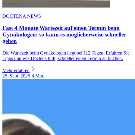
DOCTENA NEWS
Fast 4 Monate Wartezeit auf einen Termin beim
Gynäkologen: so kann es möglicherweise schneller
gehen
Die Wartezeit beim Gynäkologen liegt bei 112 Tagen. Erfahren Sie
Tipps und wie Doctena hilft, schneller einen Termin zu buchen.
Mehr erfahren
25. Sept. 2025
·
4 Min.