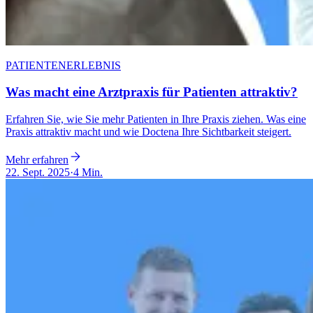
PATIENTENERLEBNIS
Was macht eine Arztpraxis für Patienten attraktiv?
Erfahren Sie, wie Sie mehr Patienten in Ihre Praxis ziehen. Was eine
Praxis attraktiv macht und wie Doctena Ihre Sichtbarkeit steigert.
Mehr erfahren
22. Sept. 2025
·
4 Min.