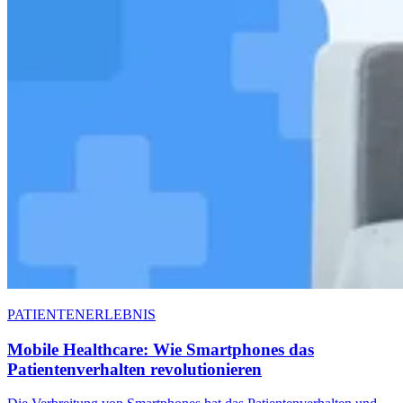
PATIENTENERLEBNIS
Mobile Healthcare: Wie Smartphones das
Patientenverhalten revolutionieren