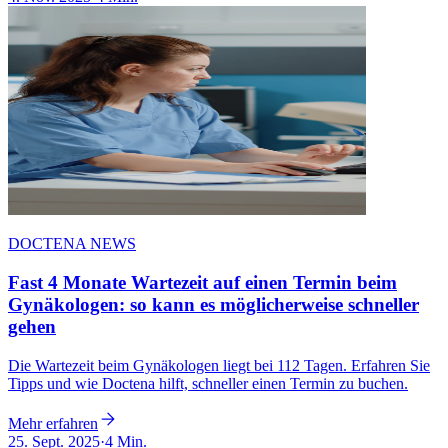
DOCTENA NEWS
Fast 4 Monate Wartezeit auf einen Termin beim
Gynäkologen: so kann es möglicherweise schneller
gehen
Die Wartezeit beim Gynäkologen liegt bei 112 Tagen. Erfahren Sie
Tipps und wie Doctena hilft, schneller einen Termin zu buchen.
Mehr erfahren
25. Sept. 2025
·
4 Min.