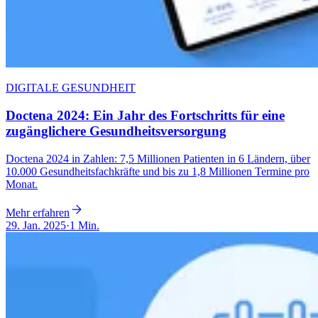
DIGITALE GESUNDHEIT
Doctena 2024: Ein Jahr des Fortschritts für eine
zugänglichere Gesundheitsversorgung
Doctena 2024 in Zahlen: 7,5 Millionen Patienten in 6 Ländern, über
10.000 Gesundheitsfachkräfte und bis zu 1,8 Millionen Termine pro
Monat.
Mehr erfahren
29. Jan. 2025
·
1 Min.