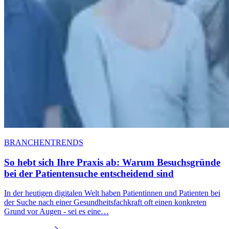
BRANCHENTRENDS
So hebt sich Ihre Praxis ab: Warum Besuchsgründe
bei der Patientensuche entscheidend sind
In der heutigen digitalen Welt haben Patientinnen und Patienten bei
der Suche nach einer Gesundheitsfachkraft oft einen konkreten
Grund vor Augen - sei es eine…