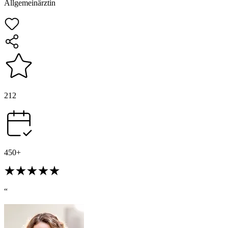
Allgemeinärztin
212
450+
“