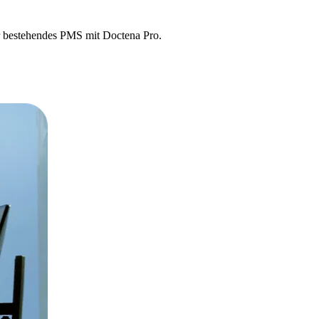
hr bestehendes PMS mit Doctena Pro.
ich in Echtzeit zwischen Ihren Systemen.
MS voll einsatzfähig bleibt.