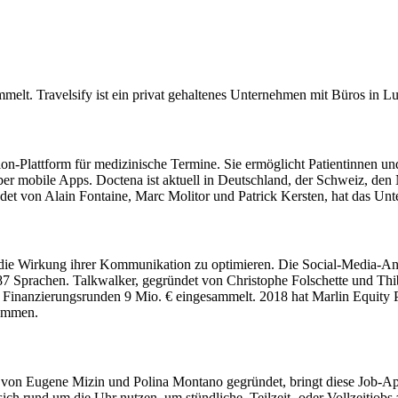
melt. Travelsify ist ein privat gehaltenes Unternehmen mit Büros in 
ion-Plattform für medizinische Termine. Sie ermöglicht Patientinnen un
über mobile Apps. Doctena ist aktuell in Deutschland, der Schweiz, d
det von Alain Fontaine, Marc Molitor und Patrick Kersten, hat das Un
ie Wirkung ihrer Kommunikation zu optimieren. Die Social-Media-Ana
187 Sprachen. Talkwalker, gegründet von Christophe Folschette und Th
 Finanzierungsrunden 9 Mio. € eingesammelt. 2018 hat Marlin Equity Pa
nommen.
5 von Eugene Mizin und Polina Montano gegründet, bringt diese Job-A
ich rund um die Uhr nutzen, um stündliche, Teilzeit- oder Vollzeitjobs