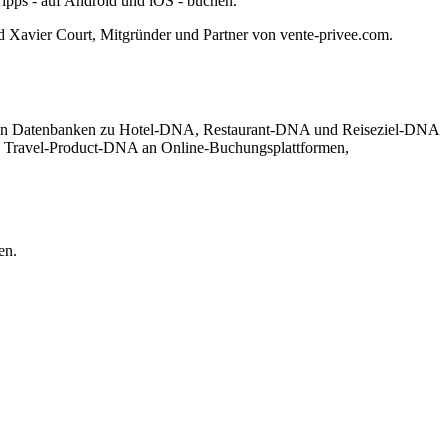
 Tipps - auf Android und iOS - buchen.
 Xavier Court, Mitgründer und Partner von vente-privee.com.
erenden Datenbanken zu Hotel-DNA, Restaurant-DNA und Reiseziel-DNA
on Travel-Product-DNA an Online-Buchungsplattformen,
en.