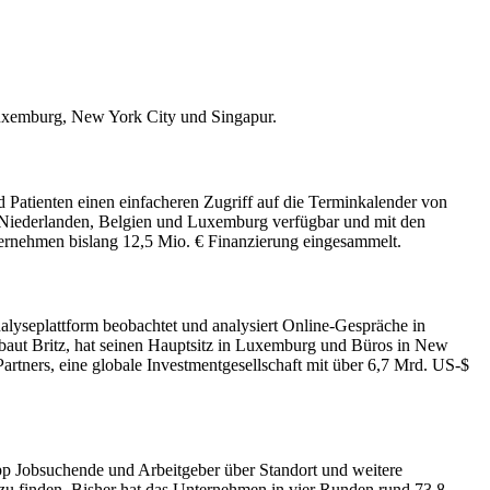
Luxemburg, New York City und Singapur.
d Patienten einen einfacheren Zugriff auf die Terminkalender von
en Niederlanden, Belgien und Luxemburg verfügbar und mit den
ternehmen bislang 12,5 Mio. € Finanzierung eingesammelt.
lyseplattform beobachtet und analysiert Online-Gespräche in
ibaut Britz, hat seinen Hauptsitz in Luxemburg und Büros in New
rtners, eine globale Investmentgesellschaft mit über 6,7 Mrd. US-$
pp Jobsuchende und Arbeitgeber über Standort und weitere
 zu finden. Bisher hat das Unternehmen in vier Runden rund 73,8