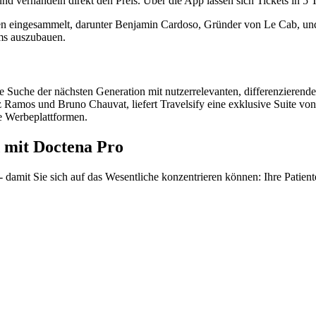
und verhandeln direkt den Preis. Über die App lassen sich Tickets in 5
en eingesammelt, darunter Benjamin Cardoso, Gründer von Le Cab, und
ams auszubauen.
erte Suche der nächsten Generation mit nutzerrelevanten, differenzi
 Ramos und Bruno Chauvat, liefert Travelsify eine exklusive Suite v
te Werbeplattformen.
 mit Doctena Pro
damit Sie sich auf das Wesentliche konzentrieren können: Ihre Patient