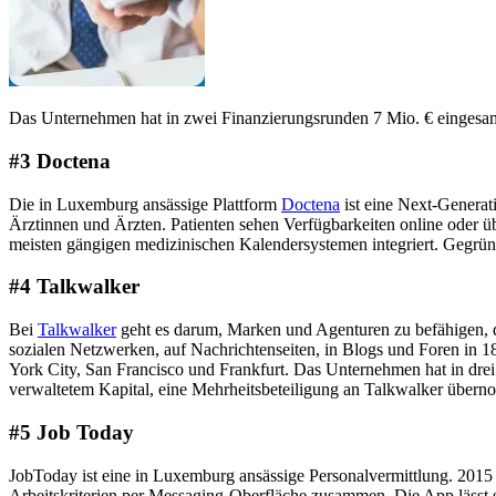
Das Unternehmen hat in zwei Finanzierungsrunden 7 Mio. € eingesam
#3 Doctena
Die in Luxemburg ansässige Plattform
Doctena
ist eine Next-Generat
Ärztinnen und Ärzten. Patienten sehen Verfügbarkeiten online oder 
meisten gängigen medizinischen Kalendersystemen integriert. Gegrün
#4 Talkwalker
Bei
Talkwalker
geht es darum, Marken und Agenturen zu befähigen, d
sozialen Netzwerken, auf Nachrichtenseiten, in Blogs und Foren in 
York City, San Francisco und Frankfurt. Das Unternehmen hat in drei
verwaltetem Kapital, eine Mehrheitsbeteiligung an Talkwalker über
#5 Job Today
JobToday ist eine in Luxemburg ansässige Personalvermittlung. 201
Arbeitskriterien per Messaging-Oberfläche zusammen. Die App lässt s