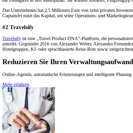
die Passagiere in den Mittelpunkt: Sie wählen Anbieter, Flugzeugtyp 
Das Unternehmen hat 2,5 Millionen Euro von zehn privaten Investor
CaptainJet nutzt das Kapital, um seine Operations- und Marketingte
#2 Travelsify
Travelsify
ist eine „Travel Product DNA“-Plattform, die personalisi
antreibt. Gegründet 2016 von Alexander Weber, Alexandra Fernandez
Hotelgruppen, KI- oder sprachbasierte Reise-Bots sowie zielgerichte
Reduzieren Sie Ihren Verwaltungsaufwand
Online-Agenda, automatische Erinnerungen und intelligente Planung - 
Mehr erfahren