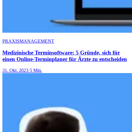
PRAXISMANAGEMENT
Medizinische Terminsoftware: 5 Gründe, sich für
einen Online-Terminplaner für Ärzte zu entscheiden
31. Okt. 2023
·
5 Min.