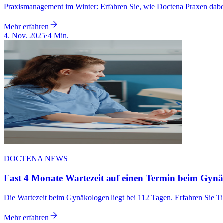
Praxismanagement im Winter: Erfahren Sie, wie Doctena Praxen dabei
Mehr erfahren
4. Nov. 2025
·
4 Min.
DOCTENA NEWS
Fast 4 Monate Wartezeit auf einen Termin beim Gynäk
Die Wartezeit beim Gynäkologen liegt bei 112 Tagen. Erfahren Sie Ti
Mehr erfahren