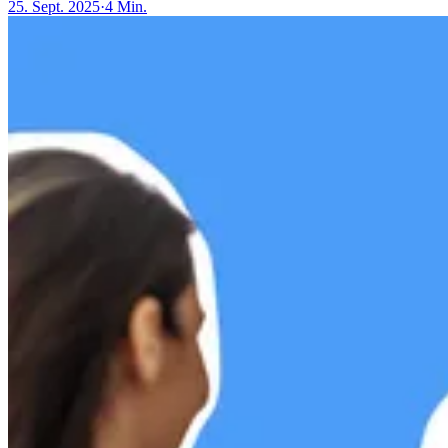
25. Sept. 2025
·
4 Min.