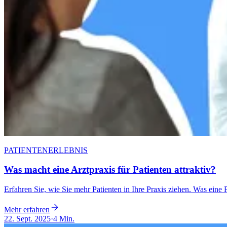
PATIENTENERLEBNIS
Was macht eine Arztpraxis für Patienten attraktiv?
Erfahren Sie, wie Sie mehr Patienten in Ihre Praxis ziehen. Was eine P
Mehr erfahren
22. Sept. 2025
·
4 Min.