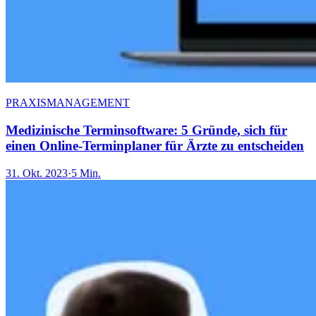
PRAXISMANAGEMENT
Medizinische Terminsoftware: 5 Gründe, sich für
einen Online-Terminplaner für Ärzte zu entscheiden
31. Okt. 2023
·
5 Min.