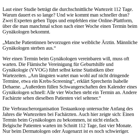
Laut einer Studie beträgt die durchschnittliche Wartezeit 112 Tage.
Warum dauert es so lange? Und wie kommt man schneller dran?
Zwei Experten geben Tipps und empfehlen eine Online-Plattform,
über die man manchmal schon nach einer Woche einen Termin beim
Gynäkologen bekommt.
„Manche Patientinnen bevorzugen eine weibliche Ärztin. Männliche
Gynäkologen sterben aus.“
Wer einen Termin beim Gynäkologen vereinbaren will, muss oft
warten. Die Flämische Vereinigung für Geburtshilfe und
Gynäkologie (VVOG) führt selbst keine Statistiken über
Wartezeiten. „Am längsten wartet man wohl auf nicht dringende
Termine, etwa ein Krebs-Screening“, erklärt Sprecherin Isabelle
Dehaene. „Außerdem füllen Schwangerschaften den Kalender eines
Gynäkologen schnell: Alle vier Wochen steht ein Termin an. Andere
Fachärzte sehen dieselben Patienten viel seltener.“
Die Verbraucherorganisation Testaankoop untersuchte Anfang des
Jahres die Wartezeiten bei Fachärzten. Auch hier zeigte sich: Einen
Termin beim Gynäkologen zu bekommen, ist nicht einfach.
Belgische Patienten warten im Schnitt 112 Tage, fast vier Monate.
Nur beim Dermatologen oder Augenarzt ist es noch schwieriger.