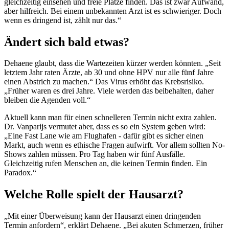
gleichzeitig einsehen und freie Plätze finden. Das ist zwar Aufwand,
aber hilfreich. Bei einem unbekannten Arzt ist es schwieriger. Doch
wenn es dringend ist, zählt nur das.“
Ändert sich bald etwas?
Dehaene glaubt, dass die Wartezeiten kürzer werden könnten. „Seit
letztem Jahr raten Ärzte, ab 30 und ohne HPV nur alle fünf Jahre
einen Abstrich zu machen.“ Das Virus erhöht das Krebsrisiko.
„Früher waren es drei Jahre. Viele werden das beibehalten, daher
bleiben die Agenden voll.“
Aktuell kann man für einen schnelleren Termin nicht extra zahlen.
Dr. Vanparijs vermutet aber, dass es so ein System geben wird:
„Eine Fast Lane wie am Flughafen - dafür gibt es sicher einen
Markt, auch wenn es ethische Fragen aufwirft. Vor allem sollten No-
Shows zahlen müssen. Pro Tag haben wir fünf Ausfälle.
Gleichzeitig rufen Menschen an, die keinen Termin finden. Ein
Paradox.“
Welche Rolle spielt der Hausarzt?
„Mit einer Überweisung kann der Hausarzt einen dringenden
Termin anfordern“, erklärt Dehaene. „Bei akuten Schmerzen, früher