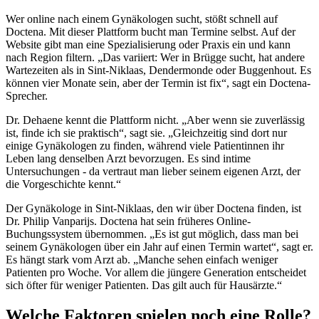
Wer online nach einem Gynäkologen sucht, stößt schnell auf
Doctena. Mit dieser Plattform bucht man Termine selbst. Auf der
Website gibt man eine Spezialisierung oder Praxis ein und kann
nach Region filtern. „Das variiert: Wer in Brügge sucht, hat andere
Wartezeiten als in Sint-Niklaas, Dendermonde oder Buggenhout. Es
können vier Monate sein, aber der Termin ist fix“, sagt ein Doctena-
Sprecher.
Dr. Dehaene kennt die Plattform nicht. „Aber wenn sie zuverlässig
ist, finde ich sie praktisch“, sagt sie. „Gleichzeitig sind dort nur
einige Gynäkologen zu finden, während viele Patientinnen ihr
Leben lang denselben Arzt bevorzugen. Es sind intime
Untersuchungen - da vertraut man lieber seinem eigenen Arzt, der
die Vorgeschichte kennt.“
Der Gynäkologe in Sint-Niklaas, den wir über Doctena finden, ist
Dr. Philip Vanparijs. Doctena hat sein früheres Online-
Buchungssystem übernommen. „Es ist gut möglich, dass man bei
seinem Gynäkologen über ein Jahr auf einen Termin wartet“, sagt er.
Es hängt stark vom Arzt ab. „Manche sehen einfach weniger
Patienten pro Woche. Vor allem die jüngere Generation entscheidet
sich öfter für weniger Patienten. Das gilt auch für Hausärzte.“
Welche Faktoren spielen noch eine Rolle?