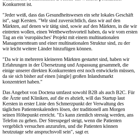
Konkurrent ist.
"Jeder weiß, dass das Gesundheitswesen ein sehr lokales Geschäft
ist", sagt Kersten. "Wir sind zuversichtlich, dass wir auf den
Märkten, auf denen wir tätig sind, sowie auf den Märkten, in die wir
eintreten wollen, einen Wettbewerbsvorteil haben, da wir vom ersten
Tag an ein 'europäisches' Projekt mit einem multinationalen
Managementteam und einer multinationalen Struktur sind, zu der
wir leicht weitere Länder hinzufügen können.
"Da wir in mehreren kleineren Märkten gestartet sind, haben wir
Erfahrungen in der Übersetzung und Anpassung gesammelt, die
einige unserer direkten Konkurrenten erst noch entwickeln müssen,
da sie sich bisher auf einen [single] großen Inlandsmarkt
konzentriert haben."
Das Angebot von Doctena umfasst sowohl B2B als auch B2C. Für
die Ärzte und Kliniken, auf die es abzielt, will das Startup laut
Kersten in erster Linie den Schmerzpunkt der Verwaltung des
täglichen Patientenkalenders lösen, der traditionell am Morgen
seinen Höhepunkt erreicht. "Es kann ziemlich stressig werden, ans
Telefon zu gehen. Der Stresspegel steigt, wenn die Patienten
vergeblich versuchen anzurufen, und die Patienten können
heutzutage sehr anspruchsvoll sein", sagt er.