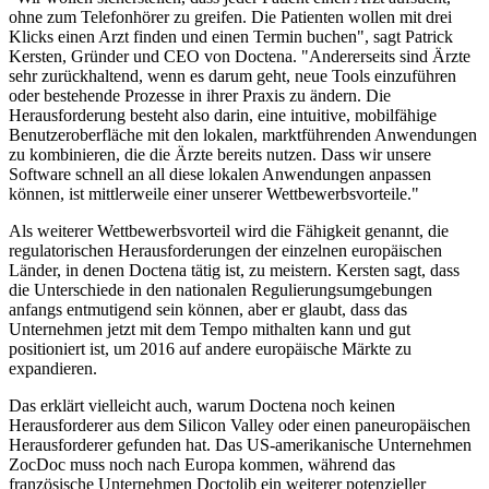
ohne zum Telefonhörer zu greifen. Die Patienten wollen mit drei
Klicks einen Arzt finden und einen Termin buchen", sagt Patrick
Kersten, Gründer und CEO von Doctena. "Andererseits sind Ärzte
sehr zurückhaltend, wenn es darum geht, neue Tools einzuführen
oder bestehende Prozesse in ihrer Praxis zu ändern. Die
Herausforderung besteht also darin, eine intuitive, mobilfähige
Benutzeroberfläche mit den lokalen, marktführenden Anwendungen
zu kombinieren, die die Ärzte bereits nutzen. Dass wir unsere
Software schnell an all diese lokalen Anwendungen anpassen
können, ist mittlerweile einer unserer Wettbewerbsvorteile."
Als weiterer Wettbewerbsvorteil wird die Fähigkeit genannt, die
regulatorischen Herausforderungen der einzelnen europäischen
Länder, in denen Doctena tätig ist, zu meistern. Kersten sagt, dass
die Unterschiede in den nationalen Regulierungsumgebungen
anfangs entmutigend sein können, aber er glaubt, dass das
Unternehmen jetzt mit dem Tempo mithalten kann und gut
positioniert ist, um 2016 auf andere europäische Märkte zu
expandieren.
Das erklärt vielleicht auch, warum Doctena noch keinen
Herausforderer aus dem Silicon Valley oder einen paneuropäischen
Herausforderer gefunden hat. Das US-amerikanische Unternehmen
ZocDoc muss noch nach Europa kommen, während das
französische Unternehmen Doctolib ein weiterer potenzieller