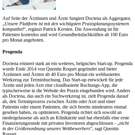
Auf Seite der Ärztinnen und Ärzte fungiert Doctena als Aggregator.
„
Unsere Plattform ist mit den wichtigsten Praxisplanungssystemen
kompatibel
“, ergänzt Patrick Kersten. Die Anwendung ist für
Patienten kostenlos und wird Gesundheitsfachkräften ab 100 Euro
pro Monat angeboten.
Progenda
Doctena erinnert stark an ein weiteres, belgisches Start-up. Progenda
wurde Ende 2014 von Quentin Roquet gegründet und bietet
Ärztinnen und Ärzten ab 40 Euro pro Monat ein webbasiertes
Werkzeug zur Terminbuchung. Das Start-up entwickelt für jede
Ärztin und jeden Arzt eine cloudbasierte Buchungs-App, die
typischerweise in die Website der Praxis eingebunden wird. Anders
als Doctena, das auch ein Suchwerkzeug ist, zielt Progenda darauf
ab, den Terminprozess zwischen Ärztin oder Arzt und einer
Patientin oder einem Patienten, die sich bereits mindestens einmal
gesehen haben, zu optimieren. Progenda richtet sich sowohl an
niedergelassene als auch an Klinikärzte und hat ebenfalls eine erste
Finanzierungsrunde mit privaten Investoren abgeschlossen - „
nicht
in der Größenordnung unseres Wettbewerbers
“, sagt Quentin
Roquet.