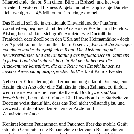
Mitarbeitende, davon 5 in einem Büro in Brüssel, und hat von
privaten Investoren, Business Angels und über langfristige Darlehen
nicht weniger als 4,5 Millionen Euro eingesammelt.
Das Kapital soll die internationale Entwicklung der Plattform
vorantreiben, beginnend mit dem Ausbau der Position im Benelux.
Bislang beschränkten sich große Anbieter wie Doctolib in
Frankreich oder ZocDoc in den USA auf ihre Heimatmärkte - doch
der Appetit kommt bekanntlich beim Essen… „
Wir sind die Einzigen
mit einem länderübergreifenden Team. Die Abstimmung mit
Berufsverbänden und die Einhaltung des regulatorischen Rahmens
in jedem Land sind sehr wichtig. In Belgien haben wir die
Ärztekammer konsultiert, die eine Reihe von Empfehlungen zu
unserer Anwendung ausgesprochen hat.
“ erklärt Patrick Kersten.
Neben der Erleichterung der Terminbuchung erlaubt Doctena, eine
Ärztin, einen Arzt oder eine Zahnärztin, einen Zahnarzt zu finden,
wenn man etwa in eine neue Stadt zieht. Doch „
wir sind kein
Verzeichnis
“, betont der Gründer. Ein Hinweis auf der Startseite von
Doctena weist darauf hin, dass das Tool nicht vollständig ist, und
verweist auf die offiziellen Seiten der Ärzte- und
Zahnärzteverbände.
Konkret können Patientinnen und Patienten über das mobile Gerät
oder den Computer eine Behandelnde oder einen Behandelnden