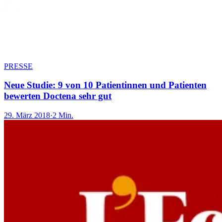
PRESSE
Neue Studie: 9 von 10 Patientinnen und Patienten
bewerten Doctena sehr gut
29. März 2018
·
2 Min.