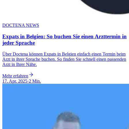
DOCTENA NEWS
Expats in Belgien: So buchen Sie einen Arzttermin in
jeder Sprache
Über Doctena können Expats in Belgien einfach einen Termin beim
Arzt in ihrer Sprache buchen. So finden Sie schnell einen passenden
Arzt in Ihrer Nähe.
Mehr erfahren
17. Apr. 2025
·
2 Min.