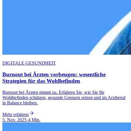
DIGITALE GESUNDHEIT
Burnout bei Ärzten vorbeugen: wesentliche
Strategien für das Wohlbefinden
Burnout bei Ärzten nimmt zu. Erfahren Sie, wie Sie Ihr
Wohlbefinden schützen, gesunde Grenzen setzen und im Arztberuf
in Balance bleiben.
Mehr erfahren
5. Nov. 2025
·
4 Min.