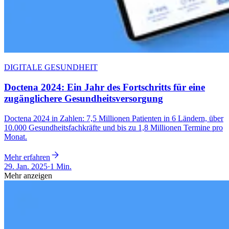
DIGITALE GESUNDHEIT
Doctena 2024: Ein Jahr des Fortschritts für eine
zugänglichere Gesundheitsversorgung
Doctena 2024 in Zahlen: 7,5 Millionen Patienten in 6 Ländern, über
10.000 Gesundheitsfachkräfte und bis zu 1,8 Millionen Termine pro
Monat.
Mehr erfahren
29. Jan. 2025
·
1 Min.
Mehr anzeigen