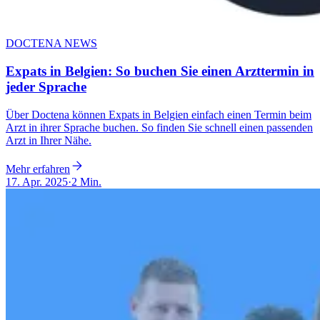
DOCTENA NEWS
Expats in Belgien: So buchen Sie einen Arzttermin in
jeder Sprache
Über Doctena können Expats in Belgien einfach einen Termin beim
Arzt in ihrer Sprache buchen. So finden Sie schnell einen passenden
Arzt in Ihrer Nähe.
Mehr erfahren
17. Apr. 2025
·
2 Min.