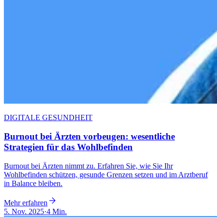
DIGITALE GESUNDHEIT
Burnout bei Ärzten vorbeugen: wesentliche
Strategien für das Wohlbefinden
Burnout bei Ärzten nimmt zu. Erfahren Sie, wie Sie Ihr
Wohlbefinden schützen, gesunde Grenzen setzen und im Arztberuf
in Balance bleiben.
Mehr erfahren
5. Nov. 2025
·
4 Min.