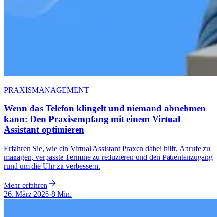
PRAXISMANAGEMENT
Wenn das Telefon klingelt und niemand abnehmen
kann: Den Praxisempfang mit einem Virtual
Assistant optimieren
Erfahren Sie, wie ein Virtual Assistant Praxen dabei hilft, Anrufe zu
managen, verpasste Termine zu reduzieren und den Patientenzugang
rund um die Uhr zu verbessern.
Mehr erfahren
26. März 2026
·
8 Min.