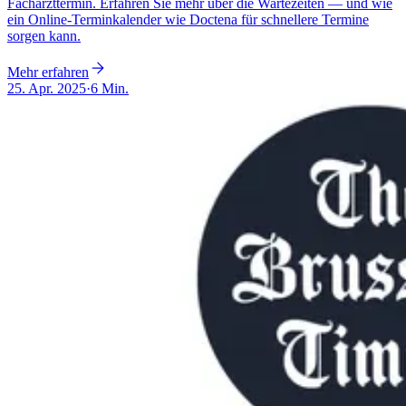
Facharzttermin. Erfahren Sie mehr über die Wartezeiten — und wie
ein Online-Terminkalender wie Doctena für schnellere Termine
sorgen kann.
Mehr erfahren
25. Apr. 2025
·
6 Min.