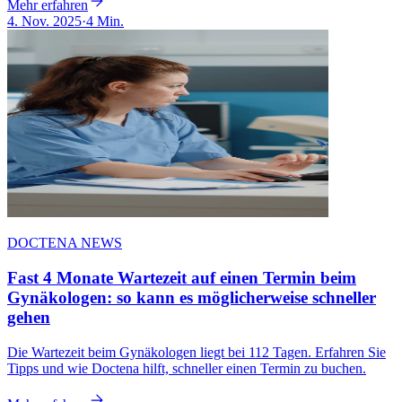
Mehr erfahren
4. Nov. 2025
·
4 Min.
DOCTENA NEWS
Fast 4 Monate Wartezeit auf einen Termin beim
Gynäkologen: so kann es möglicherweise schneller
gehen
Die Wartezeit beim Gynäkologen liegt bei 112 Tagen. Erfahren Sie
Tipps und wie Doctena hilft, schneller einen Termin zu buchen.