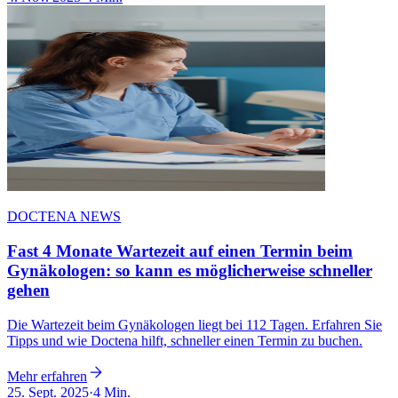
DOCTENA NEWS
Fast 4 Monate Wartezeit auf einen Termin beim
Gynäkologen: so kann es möglicherweise schneller
gehen
Die Wartezeit beim Gynäkologen liegt bei 112 Tagen. Erfahren Sie
Tipps und wie Doctena hilft, schneller einen Termin zu buchen.
Mehr erfahren
25. Sept. 2025
·
4 Min.