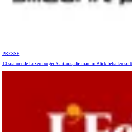
PRESSE
10 spannende Luxemburger Start-ups, die man im Blick behalten sol