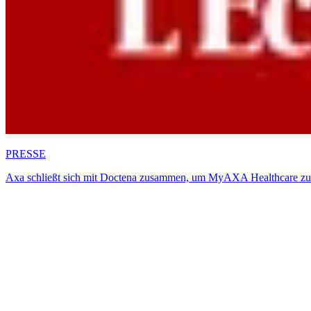
PRESSE
Axa schließt sich mit Doctena zusammen, um MyAXA Healthcare zu