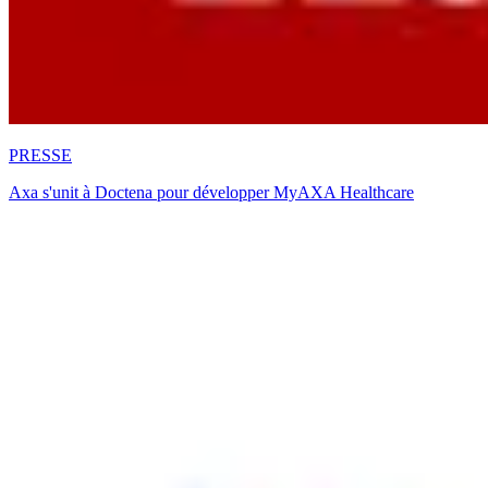
PRESSE
Axa s'unit à Doctena pour développer MyAXA Healthcare