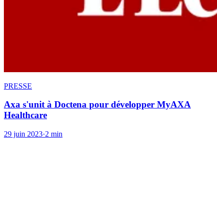
PRESSE
Axa s'unit à Doctena pour développer MyAXA
Healthcare
29 juin 2023
·
2 min