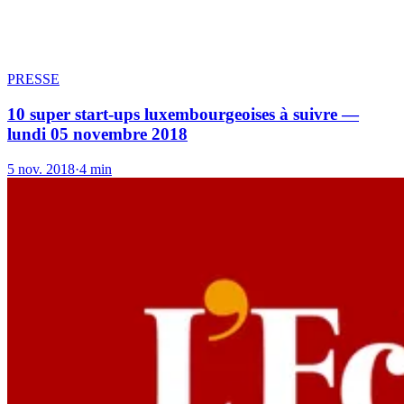
PRESSE
10 super start-ups luxembourgeoises à suivre —
lundi 05 novembre 2018
5 nov. 2018
·
4 min