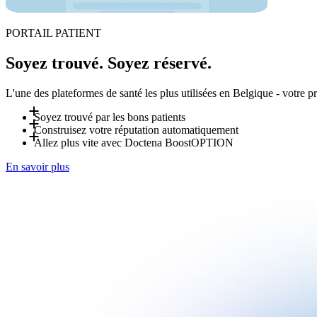
PORTAIL PATIENT
Soyez trouvé. Soyez réservé.
L'une des plateformes de santé les plus utilisées en Belgique - votre pr
Soyez trouvé par les bons patients
Construisez votre réputation automatiquement
Les patients vous recherchent par spécialité, par lieu et par la
Allez plus vite avec Doctena Boost
OPTION
minute sont automatiquement reproposées aux patients proches q
Après chaque visite, les patients peuvent laisser un avis sur vot
En savoir plus
se renforce - sans effort supplémentaire de votre part.
Doctena Boost est une option facultative gérée par l'équipe ma
création de site web et optimisation du profil Doctena. Demand