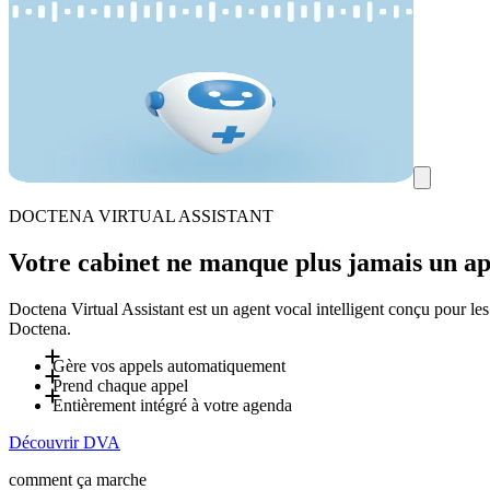
DOCTENA VIRTUAL ASSISTANT
Votre cabinet ne manque plus jamais un ap
Doctena Virtual Assistant est un agent vocal intelligent conçu pour le
Doctena.
Gère vos appels automatiquement
Prend chaque appel
Jusqu'à 80 % des appels entrants sont gérés par DVA - y compris 
Entièrement intégré à votre agenda
les patients en cabinet.
DVA répond aux appels entrants et inscrit directement les rendez
Découvrir DVA
des informations que vous définissez, réduisant ainsi les interru
DVA est entièrement intégré à votre agenda Doctena et suit vos d
reflètent le fonctionnement de votre cabinet. Il s'adapte automat
comment ça marche