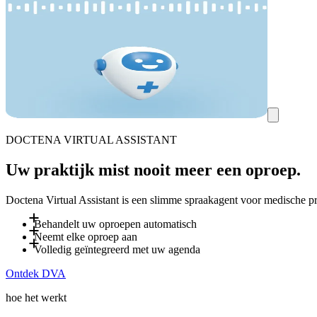
DOCTENA VIRTUAL ASSISTANT
Uw praktijk mist nooit meer een oproep.
Doctena Virtual Assistant is een slimme spraakagent voor medische pr
Behandelt uw oproepen automatisch
Neemt elke oproep aan
Tot 80 % van de inkomende oproepen wordt door DVA afgehande
Volledig geïntegreerd met uw agenda
tijd voor patiënten in de praktijk.
DVA beantwoordt inkomende oproepen en boekt afspraken in real
Ontdek DVA
informatie die u definieert, waardoor uw team minder wordt on
DVA is volledig geïntegreerd met uw Doctena-agenda en volgt 
praktijk werkt. Hij past zich automatisch aan de taal van de bell
hoe het werkt