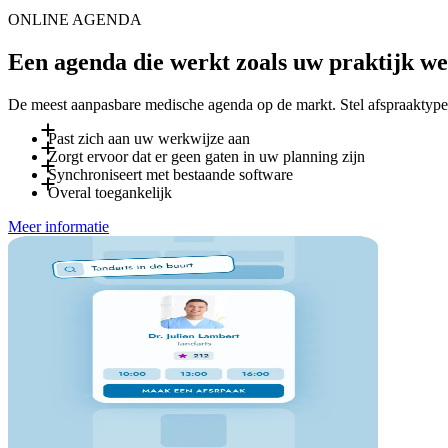
ONLINE AGENDA
Een agenda die werkt zoals uw praktijk we
De meest aanpasbare medische agenda op de markt. Stel afspraaktypes,
Past zich aan uw werkwijze aan
Zorgt ervoor dat er geen gaten in uw planning zijn
Definieer eigen afspraaktypes, duur, boekingsregels en beschik
Synchroniseert met bestaande software
voorafgaande goedkeuring vragen, en verschillende regels inste
Patiënten ontvangen automatische sms- en e-mailherinneringen 
Overal toegankelijk
Last-minute beschikbaarheid kan direct worden gepromoot aan 
Doctena maakt verbinding met de meest gangbare EPD- en prakt
Meer informatie
overstapt vanuit een ander systeem, ondersteunt ons onboarding
Uw team beheert de agenda vanaf desktop of tablet in de prakt
onderweg.