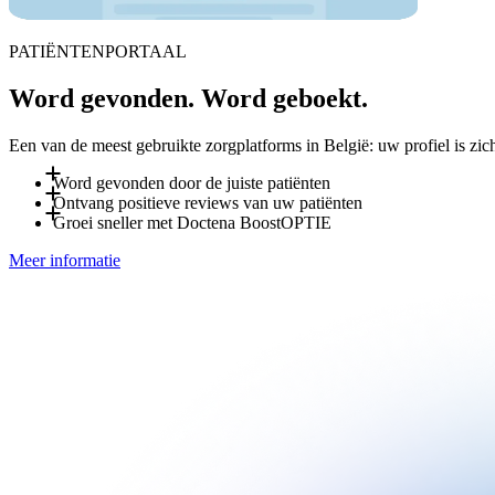
PATIËNTENPORTAAL
Word gevonden. Word geboekt.
Een van de meest gebruikte zorgplatforms in België: uw profiel is zi
Word gevonden door de juiste patiënten
Ontvang positieve reviews van uw patiënten
Patiënten zoeken u op specialisme, locatie en taal, op Docten
Groei sneller met Doctena Boost
OPTIE
automatisch weer aangeboden aan patiënten in de buurt die „v
Na elk bezoek kunnen patiënten een beoordeling achterlaten o
Meer informatie
sterker uw profiel, zonder extra inspanning aan uw kant.
Doctena Boost is een optionele add-on, beheerd door het mark
een eigen website en optimalisatie van uw Doctena-profiel. V