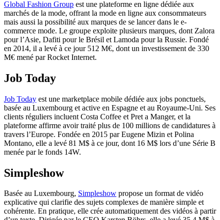
Global Fashion Group
est une plateforme en ligne dédiée aux
marchés de la mode, offrant la mode en ligne aux consommateurs
mais aussi la possibilité aux marques de se lancer dans le e-
commerce mode. Le groupe exploite plusieurs marques, dont Zalora
pour l’Asie, Dafiti pour le Brésil et Lamoda pour la Russie. Fondé
en 2014, il a levé à ce jour 512 M€, dont un investissement de 330
M€ mené par Rocket Internet.
Job Today
Job Today
est une marketplace mobile dédiée aux jobs ponctuels,
basée au Luxembourg et active en Espagne et au Royaume-Uni. Ses
clients réguliers incluent Costa Coffee et Pret a Manger, et la
plateforme affirme avoir traité plus de 100 millions de candidatures à
travers l’Europe. Fondée en 2015 par Eugene Mizin et Polina
Montano, elle a levé 81 M$ à ce jour, dont 16 M$ lors d’une Série B
menée par le fonds 14W.
Simpleshow
Basée au Luxembourg,
Simpleshow
propose un format de vidéo
explicative qui clarifie des sujets complexes de manière simple et
cohérente. En pratique, elle crée automatiquement des vidéos à partir
d’un texte. Dirigée par le CEO Karsten Böhrs, elle a levé 35,4 M$ à