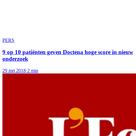
PERS
9 op 10 patiënten geven Doctena hoge score in nieuw
onderzoek
29 mrt 2018
·
2 min