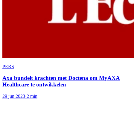
PERS
Axa bundelt krachten met Doctena om MyAXA
Healthcare te ontwikkelen
29 jun 2023
·
2 min