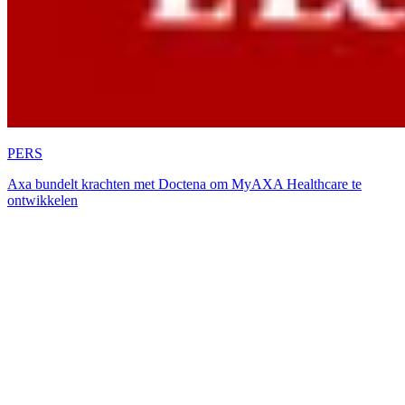
PERS
Axa bundelt krachten met Doctena om MyAXA Healthcare te
ontwikkelen