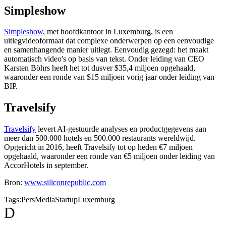
Simpleshow
Simpleshow
, met hoofdkantoor in Luxemburg, is een
uitlegvideoformaat dat complexe onderwerpen op een eenvoudige
en samenhangende manier uitlegt. Eenvoudig gezegd: het maakt
automatisch video's op basis van tekst. Onder leiding van CEO
Karsten Böhrs heeft het tot dusver $35,4 miljoen opgehaald,
waaronder een ronde van $15 miljoen vorig jaar onder leiding van
BIP.
Travelsify
Travelsify
levert AI-gestuurde analyses en productgegevens aan
meer dan 500.000 hotels en 500.000 restaurants wereldwijd.
Opgericht in 2016, heeft Travelsify tot op heden €7 miljoen
opgehaald, waaronder een ronde van €5 miljoen onder leiding van
AccorHotels in september.
Bron:
www.siliconrepublic.com
Tags:
Pers
Media
Startup
Luxemburg
D