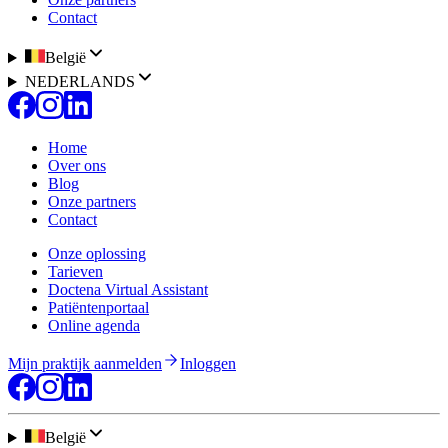
Contact
België
NEDERLANDS
Home
Over ons
Blog
Onze partners
Contact
Onze oplossing
Tarieven
Doctena Virtual Assistant
Patiëntenportaal
Online agenda
Mijn praktijk aanmelden
Inloggen
België