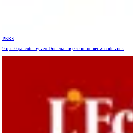
PERS
9 op 10 patiënten geven Doctena hoge score in nieuw onderzoek