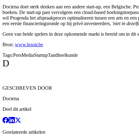
Doctena doet sterk denken aan een andere start-up, een Belgische. 
boeken. De start-up past vervolgens een cloud-based boekingstoepassing
wil Progenda het afspraakproces optimaliseren tussen een arts en een p
een eerste financieringsronde op bij privé-investeerders,
'niet in dezel
Geen van beide spelers in deze opkomende markt is bereid om in dit st
Bron:
www.lesoir.be
Tags:
Pers
Media
Startup
Tandheelkunde
D
GESCHREVEN DOOR
Doctena
Deel dit artikel
Gerelateerde artikelen