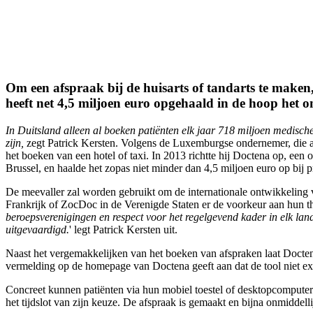
Om een afspraak bij de huisarts of tandarts te maken
heeft net 4,5 miljoen euro opgehaald in de hoop het 
In Duitsland alleen al boeken patiënten elk jaar 718 miljoen medisch
zijn,
zegt Patrick Kersten. Volgens de Luxemburgse ondernemer, die a
het boeken van een hotel of taxi. In 2013 richtte hij Doctena op, een 
Brussel, en haalde het zopas niet minder dan 4,5 miljoen euro op bij p
De meevaller zal worden gebruikt om de internationale ontwikkeling va
Frankrijk of ZocDoc in de Verenigde Staten er de voorkeur aan hun 
beroepsverenigingen en respect voor het regelgevend kader in elk lan
uitgevaardigd.
' legt Patrick Kersten uit.
Naast het vergemakkelijken van het boeken van afspraken laat Doctena
vermelding op de homepage van Doctena geeft aan dat de tool niet exhaus
Concreet kunnen patiënten via hun mobiel toestel of desktopcomputer ee
het tijdslot van zijn keuze. De afspraak is gemaakt en bijna onmiddell