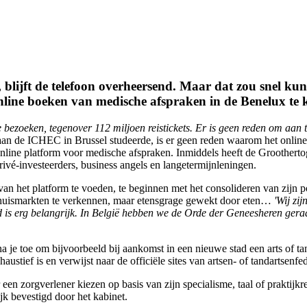
, blijft de telefoon overheersend. Maar dat zou snel 
online boeken van medische afspraken in de Benelux te
e bezoeken, tegenover 112 miljoen reistickets. Er is geen reden om aa
an de ICHEC in Brussel studeerde, is er geen reden waarom het onlin
online platform voor medische afspraken. Inmiddels heeft de Groothertog
rivé-investeerders, business angels en langetermijnleningen.
n het platform te voeden, te beginnen met het consolideren van zijn pos
thuismarkten te verkennen, maar etensgrage gewekt door eten…
'Wij zi
d is erg belangrijk. In België hebben we de Orde der Geneesheren gera
 je toe om bijvoorbeeld bij aankomst in een nieuwe stad een arts of ta
tief is en verwijst naar de officiële sites van artsen- of tandartsenfed
n zorgverlener kiezen op basis van zijn specialisme, taal of praktijkreg
ijk bevestigd door het kabinet.