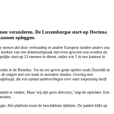
kunnen veranderen. De Luxemburgse start-up Doctena
 kunnen opleggen.
n te nemen dat deze verhouding in andere Europese landen anders zou
e boeken van een doktersafspraak niet even gewoon zou worden als
elijke start-up 23 mensen in dienst, onder wie 5 in een kantoor in
itie in de Benelux. Tot nu toe gaven grote spelers zoals Doctolib in
jn de enigen met een team in meerdere landen. Overleg met
adpleegd, die een aantal aanbevelingen over onze toepassing heeft
ndarts te vinden. Maar
'wij zijn geen directory,'
zegt de oprichter. Een
eraties.
io. Het platform toont de beschikbare tijdslots. De patiënt klikt op