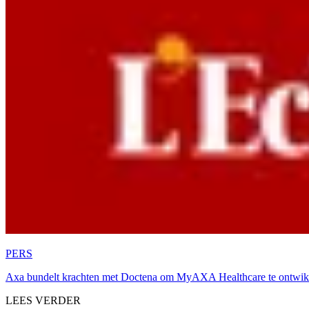
PERS
Axa bundelt krachten met Doctena om MyAXA Healthcare te ontwik
LEES VERDER