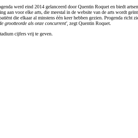
Progenda werd eind 2014 gelanceerd door Quentin Roquet en biedt arts
 aan voor elke arts, die meestal in de website van de arts wordt geïnte
atiënt die elkaar al minstens één keer hebben gezien. Progenda richt zi
fde grootteorde als onze concurrent',
zegt Quentin Roquet.
adium cijfers vrij te geven.