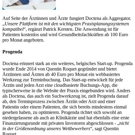
Auf Seite der Ärztinnen und Ärzte fungiert Doctena als Aggregator.
„
Unsere Plattform ist mit den wichtigsten Praxisplanungssystemen
kompatibel
“, ergänzt Patrick Kersten. Die Anwendung ist für
Patienten kostenlos und wird Gesundheitsfachkräften ab 100 Euro
pro Monat angeboten.
Progenda
Doctena erinnert stark an ein weiteres, belgisches Start-up. Progenda
wurde Ende 2014 von Quentin Roquet gegründet und bietet
Ärztinnen und Ärzten ab 40 Euro pro Monat ein webbasiertes
Werkzeug zur Terminbuchung. Das Start-up entwickelt für jede
Ärztin und jeden Arzt eine cloudbasierte Buchungs-App, die
typischerweise in die Website der Praxis eingebunden wird. Anders
als Doctena, das auch ein Suchwerkzeug ist, zielt Progenda darauf
ab, den Terminprozess zwischen Ärztin oder Arzt und einer
Patientin oder einem Patienten, die sich bereits mindestens einmal
gesehen haben, zu optimieren. Progenda richtet sich sowohl an
niedergelassene als auch an Klinikärzte und hat ebenfalls eine erste
Finanzierungsrunde mit privaten Investoren abgeschlossen - „
nicht
in der Größenordnung unseres Wettbewerbers
“, sagt Quentin
Roquet.