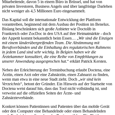
Mitarbeitende, davon 5 in einem Büro in Brüssel, und hat von
privaten Investoren, Business Angels und über langfristige Darlehen
nicht weniger als 4,5 Millionen Euro eingesammelt.
Das Kapital soll die internationale Entwicklung der Plattform
vorantreiben, beginnend mit dem Ausbau der Position im Benelux.
Bislang beschränkten sich große Anbieter wie Doctolib in
Frankreich oder ZocDoc in den USA auf ihre Heimatmärkte - doch
der Appetit kommt bekanntlich beim Essen… „
Wir sind die Einzigen
mit einem länderübergreifenden Team. Die Abstimmung mit
Berufsverbänden und die Einhaltung des regulatorischen Rahmens
in jedem Land sind sehr wichtig. In Belgien haben wir die
Ärztekammer konsultiert, die eine Reihe von Empfehlungen zu
unserer Anwendung ausgesprochen hat.
“ erklärt Patrick Kersten.
Neben der Erleichterung der Terminbuchung erlaubt Doctena, eine
Ärztin, einen Arzt oder eine Zahnärztin, einen Zahnarzt zu finden,
wenn man etwa in eine neue Stadt zieht. Doch „
wir sind kein
Verzeichnis
“, betont der Gründer. Ein Hinweis auf der Startseite von
Doctena weist darauf hin, dass das Tool nicht vollständig ist, und
verweist auf die offiziellen Seiten der Ärzte- und
Zahnärzteverbände.
Konkret können Patientinnen und Patienten über das mobile Gerät
oder den Computer eine Behandelnde oder einen Behandelnden