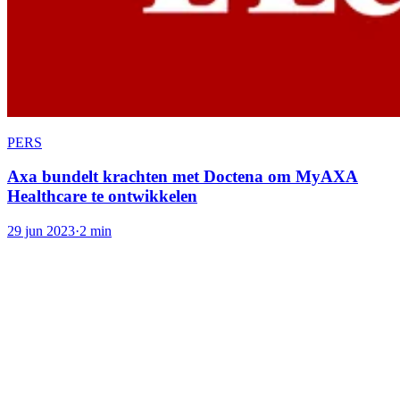
PERS
Axa bundelt krachten met Doctena om MyAXA
Healthcare te ontwikkelen
29 jun 2023
·
2 min