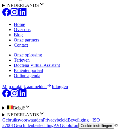
NEDERLANDS
Home
Over ons
Blog
Onze partners
Contact
Onze oplossing
Tarieven
Doctena Virtual Assistant
Patiëntenportaal
Online agenda
Mijn praktijk aanmelden
Inloggen
België
NEDERLANDS
Gebruiksvoorwaarden
Privacybeleid
Beveiliging · ISO
27001
Geschillenbeslechting
AVG
Colofon
©
Cookie-instellingen