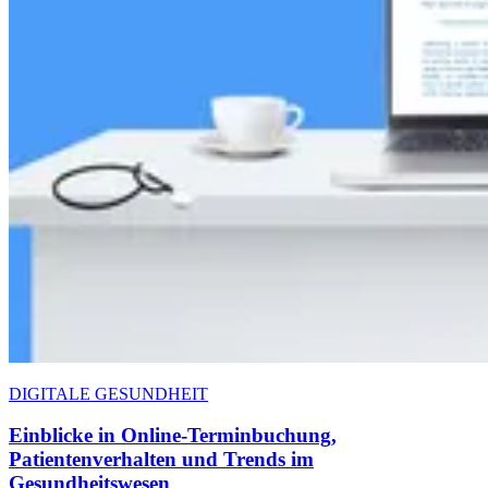
DIGITALE GESUNDHEIT
Einblicke in Online-Terminbuchung,
Patientenverhalten und Trends im
Gesundheitswesen