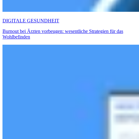
DIGITALE GESUNDHEIT
Burnout bei Ärzten vorbeugen: wesentliche Strategien für das
Wohlbefinden