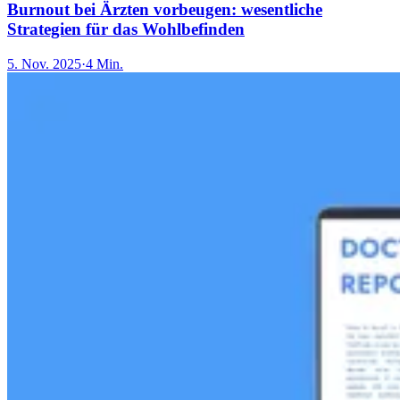
Burnout bei Ärzten vorbeugen: wesentliche
Strategien für das Wohlbefinden
5. Nov. 2025
·
4 Min.